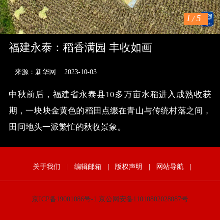
1
/
5
福建永泰：稻香满园 丰收如画
来源：新华网
2023-10-03
中秋前后，福建省永泰县10多万亩水稻进入成熟收获
期，一块块金黄色的稻田点缀在青山与传统村落之间，
田间地头一派繁忙的秋收景象。
关于我们
|
编辑邮箱
|
版权声明
|
网站导航
|
京ICP备19001086号-1
京公网安备11010802028087号