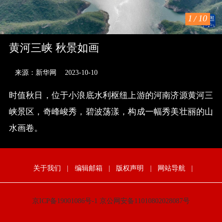
1
/
10
黄河三峡 秋景如画
来源：新华网
2023-10-10
时值秋日，位于小浪底水利枢纽上游的河南济源黄河三
峡景区，奇峰峻秀，碧波荡漾，构成一幅秀美壮丽的山
水画卷。
关于我们
|
编辑邮箱
|
版权声明
|
网站导航
|
京ICP备19001086号-1
京公网安备11010802028087号