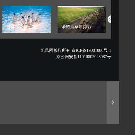
游泳世锦赛：花...
潘帕斯草原掠影
藏西秘境的
凯风网版权所有 京ICP备19001086号-1
京公网安备11010802028087号