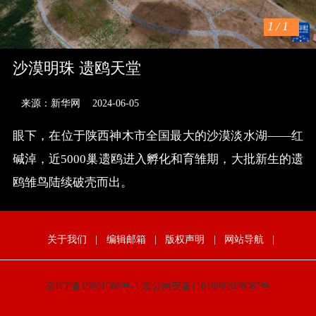
1
/
1
沙漠明珠 遗鸥天堂
来源：新华网
2024-06-05
眼下，在位于陕西神木市全国最大的沙漠淡水湖——红
碱淖，近5000巢遗鸥进入孵化和育雏期，大批新生的遗
鸥雏鸟陆续破壳而出。
关于我们
|
编辑邮箱
|
版权声明
|
网站导航
|
京ICP备19001086号-1
京公网安备11010802028087号