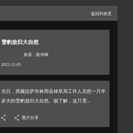
返回列表页
雪豹放归大自然
来源：新华网
2022-12-05
当日，西藏拉萨市林周县林草局工作人员把一只半
岁大的雪豹放归大自然。据了解，这只雪...
图片分享