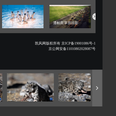
游泳世锦赛：花...
潘帕斯草原掠影
藏西秘境的
凯风网版权所有 京ICP备19001086号-1
京公网安备11010802028087号