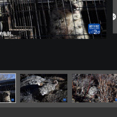
中国航空明星产...
网住夏日氛围 ...
2
/7
豹告别。