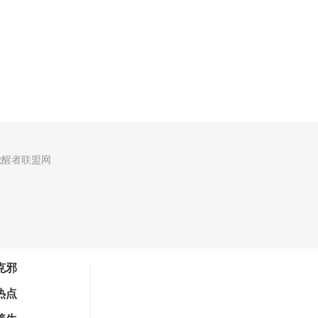
觉醒者联盟网
克邪
热点