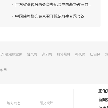
反邪教法制宣传
晋风网
亮剑网
雁塔晨钟
椰风网
巴渝风
华网
正信
新闻
地方动态
阳光锐评