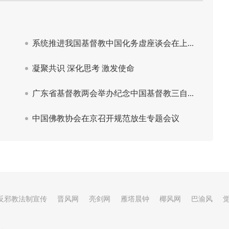
反邪教法制宣传
晋风网
亮剑网
雁塔晨钟
椰风网
巴渝风