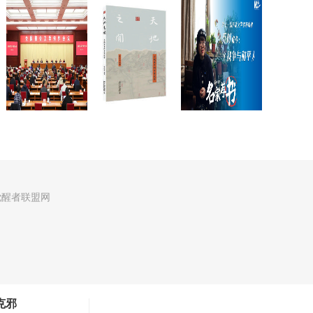
觉醒者联盟网
克邪