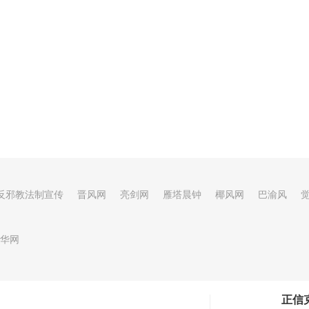
反邪教法制宣传
晋风网
亮剑网
雁塔晨钟
椰风网
巴渝风
华网
正信