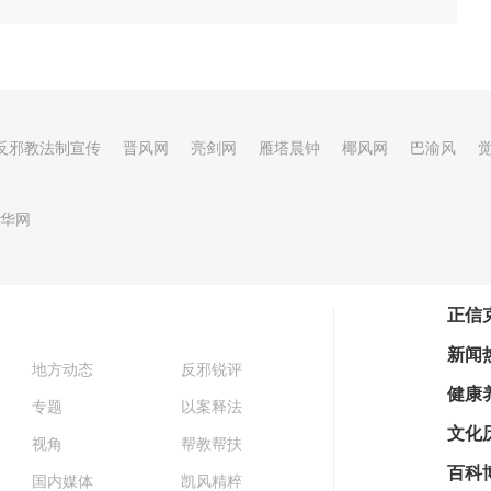
反邪教法制宣传
晋风网
亮剑网
雁塔晨钟
椰风网
巴渝风
华网
正信
新闻
地方动态
反邪锐评
健康
专题
以案释法
文化
视角
帮教帮扶
百科
国内媒体
凯风精粹