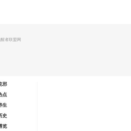
觉醒者联盟网
克邪
热点
养生
历史
博览