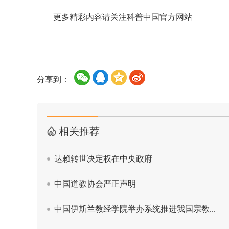
更多精彩内容请关注科普中国官方网站
分享到：