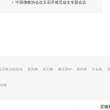
反邪教法制宣传
晋风网
亮剑网
雁塔晨钟
椰风网
巴渝风
华网
正信