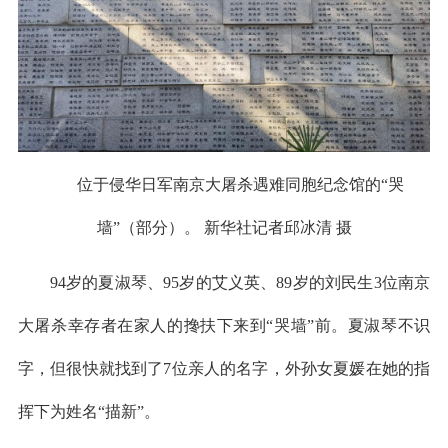
位于侵华日军南京大屠杀遇难同胞纪念馆的“哭
墙”（部分）。 新华社记者邱冰清 摄
94岁的夏淑琴、95岁的艾义英、89岁的刘民生3位南京
大屠杀幸存者在家人的搀扶下来到“哭墙”前。夏淑琴不识
字，但很快就找到了7位亲人的名字，外孙女夏媛在她的指
挥下为姓名“描新”。