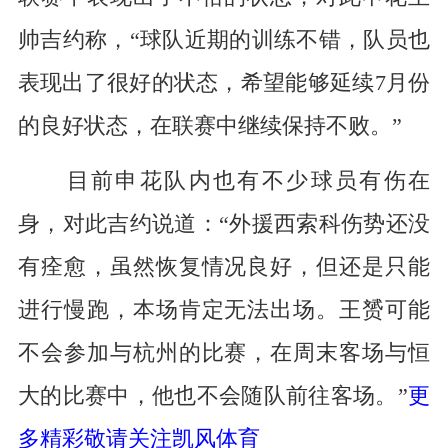
帅吉约称，“球队近期的训练不错，队员也
表现出了很好的状态，希望能够延续7月份
的良好状态，在联赛中继续保持不败。”
目前申花队内也有不少球员有伤在
身，对此吉约说道：“外援西索科伤势还没
有痊愈，虽然恢复情况良好，但还是只能
进行慢跑，本场肯定无法出场。王赟可能
不会参加与杭州的比赛，在周末客场与恒
大的比赛中，他也不会随队前往客场。”
更
多精彩敬请关注凯风体育