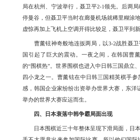
局在杭州、宁波举行，聂卫平2-1领先。后两
停曼谷，但聂卫平当时在廊曼机场就稀里糊涂
虚惊再加上飞机上空调开得比较足，聂卫平到
曹薰铉神奇般地连扳两局，以3-2战胜聂卫
国引起了巨大的震动。一夜之间，在韩国曹
的“围棋热”。世界围棋也进入中日韩三国鼎立
四小龙之一。曹薰铉在中日韩三国精英棋手参
感，韩国企业家纷纷出资举办世界大赛，东洋
举办的世界大赛应运而生。
四、日本衰落中韩争霸局面出现
日本围棋近三十年整体呈现下滑局面，日本
手不太愿意出来参加国际比赛，所以他们国际比