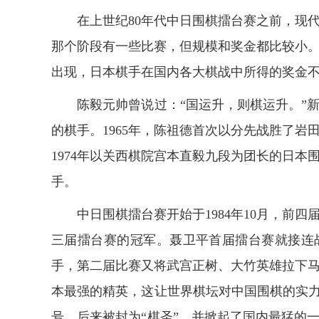
在上世纪80年代中日围棋擂台赛之前，现代
那个阶段有一些比赛，但规模和奖金都比较小
出现，日本棋手在国内各大棋战中所得的奖金
陈毅元帅曾说过：“国运升，则棋运升。”新
的棋手。1965年，陈祖德首次以分先战胜了
1974年以关西棋院宫本直毅九段为团长的日本
手。
中日围棋擂台赛开始于1984年10月，前四
三届擂台赛的冠军。聂卫平首届擂台赛就接连
手，第二届比赛又将武宫正树、大竹英雄拉下
本最强的精英，这让世界棋坛对中国围棋的实力
号，后来被封为“棋圣”，并掀起了国内最猛的