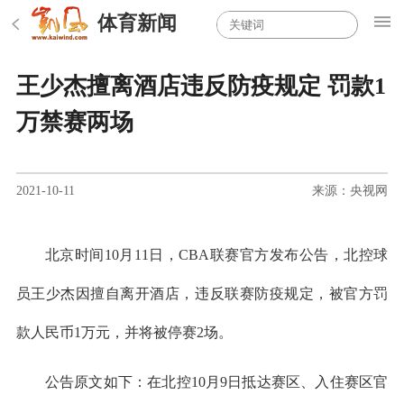
体育新闻
王少杰擅离酒店违反防疫规定 罚款1
万禁赛两场
2021-10-11
来源：央视网
北京时间10月11日，CBA联赛官方发布公告，北控球
员王少杰因擅自离开酒店，违反联赛防疫规定，被官方罚
款人民币1万元，并将被停赛2场。
公告原文如下：在北控10月9日抵达赛区、入住赛区官