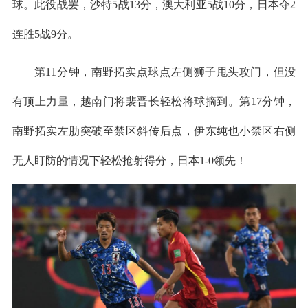
球。此役战罢，沙特5战13分，澳大利亚5战10分，日本夺2
连胜5战9分。
第11分钟，南野拓实点球点左侧狮子甩头攻门，但没
有顶上力量，越南门将裴晋长轻松将球摘到。第17分钟，
南野拓实左肋突破至禁区斜传后点，伊东纯也小禁区右侧
无人盯防的情况下轻松抢射得分，日本1-0领先！