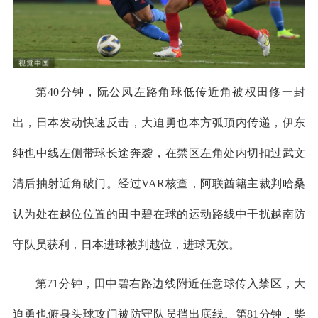
第40分钟，阮公凤左路角球低传近角被权田修一封
出，日本发动快速反击，大迫勇也本方弧顶内传递，伊东
纯也中线左侧带球长途奔袭，在禁区左角处内切扣过武文
清后抽射近角破门。经过VAR核查，阿联酋籍主裁判哈桑
认为处在越位位置的田中碧在球的运动路线中干扰越南防
守队员获利，日本进球被判越位，进球无效。
第71分钟，田中碧右路边线附近任意球传入禁区，大
迫勇也俯身头球攻门被防守队员挡出底线。第81分钟，柴