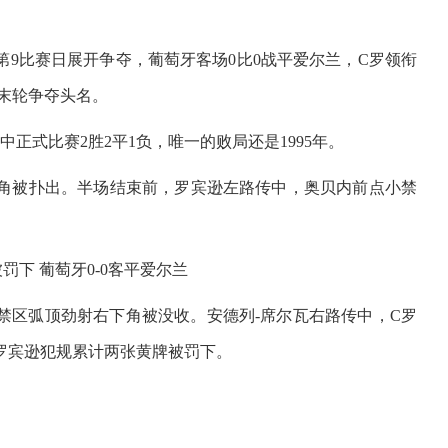
区A组第9比赛日展开争夺，葡萄牙客场0比0战平爱尔兰，C罗领衔
末轮争夺头名。
中正式比赛2胜2平1负，唯一的败局还是1995年。
近角被扑出。半场结束前，罗宾逊左路传中，奥贝内前点小禁
禁区弧顶劲射右下角被没收。安德列-席尔瓦右路传中，C罗
对罗宾逊犯规累计两张黄牌被罚下。