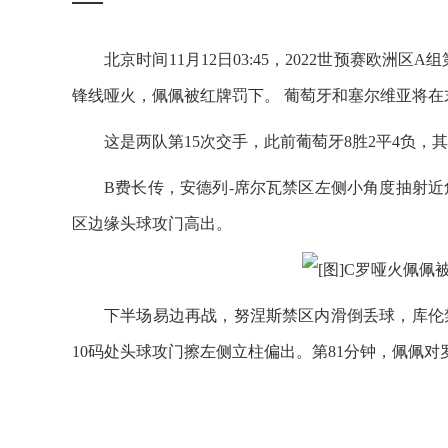
北京时间11月12日03:45，2022世预赛欧洲
锋线哑火，佩佩被红牌罚下。 葡萄牙和塞尔维亚将在
这是两队第15次交手，此前葡萄牙8胜2平4负，其
B费长传，安德列-席尔瓦禁区左侧小角度抽射
区边缘头球攻门高出。
下半场易边再战，努涅斯禁区内滑倒丢球，库伦
10码处头球攻门擦左侧立柱偏出。第81分钟，佩佩