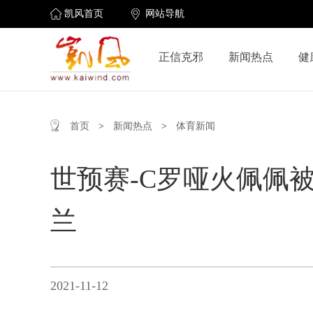
凯风首页
网站导航
正信克邪
新闻热点
健
首页
>
新闻热点
>
体育新闻
世预赛-C罗哑火佩佩被
兰
2021-11-12