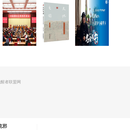
觉醒者联盟网
克邪