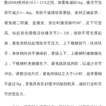
数(BMI)维持在18.5～23.9之间。体重每减轻1kg，膝关节负
荷可减少3～4kg，有助于减缓软骨磨损。保持正确姿势：
避免跷二郎腿、盘腿坐。坐位时膝屈曲约90°，足下可垫
高。站起前先缓慢活动膝关节2～3次，借助手臂支撑起
身，避免突然站起增加关节压力。上下楼梯技巧：扶持扶
手，身体稍向扶手侧倾斜，逐级上下。上楼梯时健侧腿先
上，下楼梯时患侧腿先下。避免跳跃或跨阶，以减少关节
冲击。调整活动方式：避免持续站立大于1小时，提举重物
不超过5kg，穿着具有良好缓冲功能的鞋具，减轻行走时关
节所受应力。