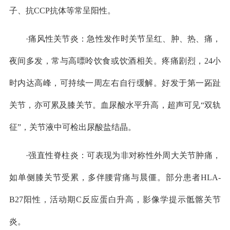
子、抗CCP抗体等常呈阳性。
·痛风性关节炎：急性发作时关节呈红、肿、热、痛，
夜间多发，常与高嘌呤饮食或饮酒相关。疼痛剧烈，24小
时内达高峰，可持续一周左右自行缓解。好发于第一跖趾
关节，亦可累及膝关节。血尿酸水平升高，超声可见“双轨
征”，关节液中可检出尿酸盐结晶。
·强直性脊柱炎：可表现为非对称性外周大关节肿痛，
如单侧膝关节受累，多伴腰背痛与晨僵。部分患者HLA-
B27阳性，活动期C反应蛋白升高，影像学提示骶髂关节
炎。