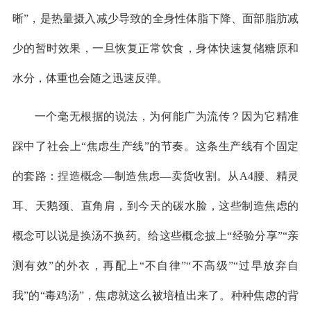
晰”，是热量摄入减少导致的全身性体脂下降、面部脂肪减
少的暂时效果，一旦恢复正常饮食，身体快速复储糖原和
水分，体重也会随之迅速反弹。
一个毫无根据的说法，为何能广为流传？因为它精准
踩中了社会上“焦虑生产线”的节奏。这条生产线有个固定
的套路：捏造概念—制造焦虑—卖货收割。从A4腰、精灵
耳、天鹅颈、直角肩，到今天的碳水脸，这些制造焦虑的
概念可以说是换汤不换药。给这些概念披上“经验分享”“亲
测有效”的外衣，再配上“不自律”“不高级”“过早放弃自
我”的“毒鸡汤”，焦虑就这么被培植出来了。种种焦虑的背