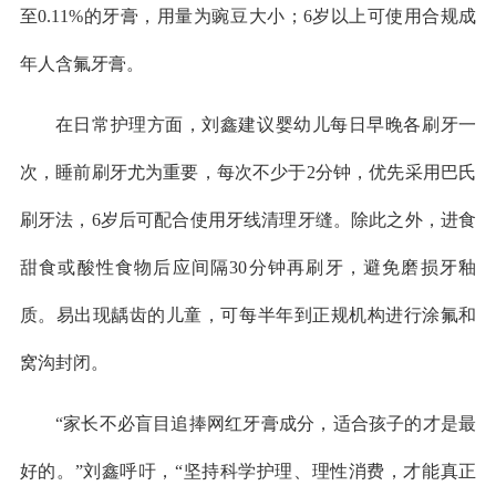
至0.11%的牙膏，用量为豌豆大小；6岁以上可使用合规成
年人含氟牙膏。
在日常护理方面，刘鑫建议婴幼儿每日早晚各刷牙一
次，睡前刷牙尤为重要，每次不少于2分钟，优先采用巴氏
刷牙法，6岁后可配合使用牙线清理牙缝。除此之外，进食
甜食或酸性食物后应间隔30分钟再刷牙，避免磨损牙釉
质。易出现龋齿的儿童，可每半年到正规机构进行涂氟和
窝沟封闭。
“家长不必盲目追捧网红牙膏成分，适合孩子的才是最
好的。”刘鑫呼吁，“坚持科学护理、理性消费，才能真正