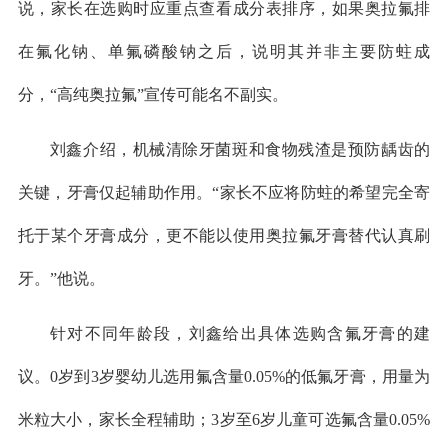
说，家长在选购时应重点查看成分表排序，如果奥拉氟排
在氟化钠、单氟磷酸钠之后，说明其并非主要防蛀成
分，“高纯奥拉氟”宣传可能名不副实。
刘鑫介绍，机械清除牙菌斑和食物残渣是预防龋齿的
关键，牙膏仅起辅助作用。“家长不应将防蛀的希望完全寄
托于某个牙膏成分，更不能以使用奥拉氟牙膏替代认真刷
牙。”他说。
针对不同年龄段，刘鑫给出具体选购含氟牙膏的建
议。0岁到3岁婴幼儿选用氟含量0.05%的低氟牙膏，用量为
米粒大小，家长全程辅助；3岁至6岁儿童可选氟含量0.05%