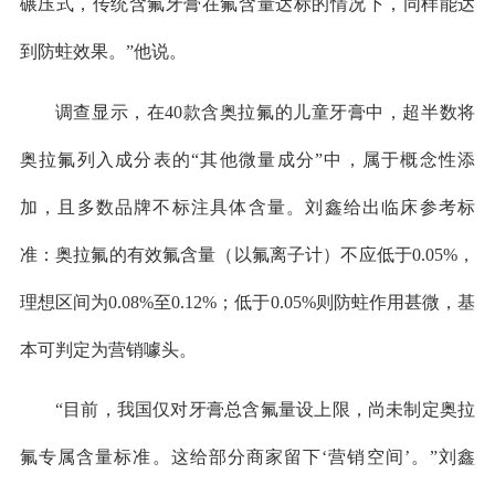
碾压式，传统含氟牙膏在氟含量达标的情况下，同样能达
到防蛀效果。”他说。
调查显示，在40款含奥拉氟的儿童牙膏中，超半数将
奥拉氟列入成分表的“其他微量成分”中，属于概念性添
加，且多数品牌不标注具体含量。刘鑫给出临床参考标
准：奥拉氟的有效氟含量（以氟离子计）不应低于0.05%，
理想区间为0.08%至0.12%；低于0.05%则防蛀作用甚微，基
本可判定为营销噱头。
“目前，我国仅对牙膏总含氟量设上限，尚未制定奥拉
氟专属含量标准。这给部分商家留下‘营销空间’。”刘鑫