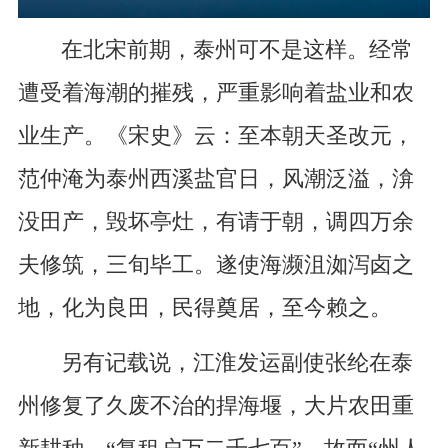
在北宋前期，泰州可不是这样。经常
遭受着海潮的摧残，严重影响着盐业和农
业生产。《宋史》云：至本朝天圣改元，
范仲淹为泰州西溪盐官日，风潮泛溢，渰
没田产，毁坏亭灶，有请于朝，调四万余
夫修筑，三旬毕工。遂使海濒沮洳泻卤之
地，化为良田，民得奠居，至今赖之。
另有记载说，江淮发运副使张纶在泰
州修复了久废不治的捍海堰，大片农田重