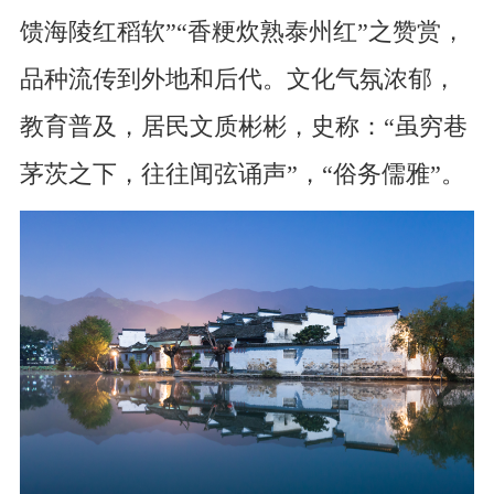
馈海陵红稻软”“香粳炊熟泰州红”之赞赏，
品种流传到外地和后代。文化气氛浓郁，
教育普及，居民文质彬彬，史称：“虽穷巷
茅茨之下，往往闻弦诵声”，“俗务儒雅”。