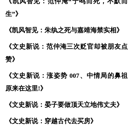
《凯风智见：范仲淹“宁鸣而死，不默而
生”》
《凯风智见：朱纨之死与嘉靖海禁实相》
《文史新说：范仲淹三次贬官却被朋友点
赞》
《文史新说：涨姿势 007、中情局的鼻祖
原来在这里!》
《文史新说：晏子要做顶天立地伟丈夫》
《文史新说：穿越古代去买房》