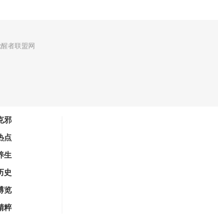
觉醒者联盟网
克邪
热点
养生
历史
博览
精粹