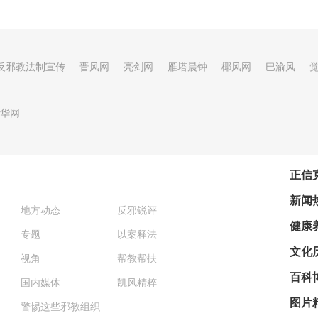
反邪教法制宣传
晋风网
亮剑网
雁塔晨钟
椰风网
巴渝风
华网
正信
新闻
地方动态
反邪锐评
健康
专题
以案释法
文化
视角
帮教帮扶
百科
国内媒体
凯风精粹
图片
警惕这些邪教组织