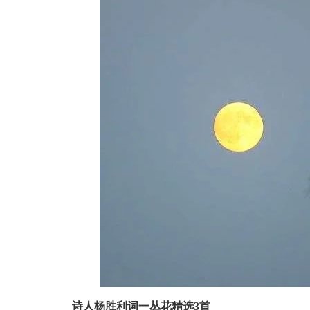
诗人杨胜利词一丛花精选3首