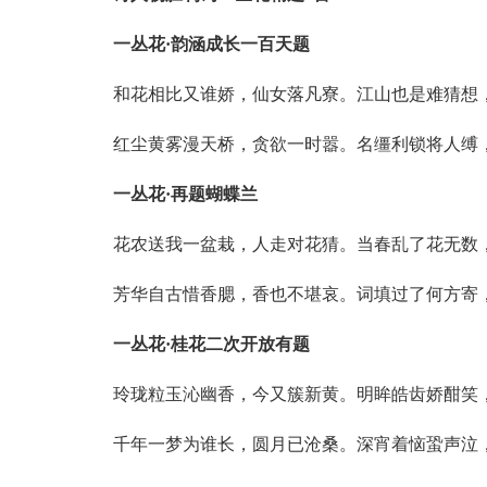
一丛花·韵涵成长一百天题
和花相比又谁娇，仙女落凡寮。江山也是难猜想
红尘黄雾漫天桥，贪欲一时嚣。名缰利锁将人缚
一丛花·再题蝴蝶兰
花农送我一盆栽，人走对花猜。当春乱了花无数
芳华自古惜香腮，香也不堪哀。词填过了何方寄
一丛花·桂花二次开放有题
玲珑粒玉沁幽香，今又簇新黄。明眸皓齿娇酣笑
千年一梦为谁长，圆月已沧桑。深宵着恼蛩声泣