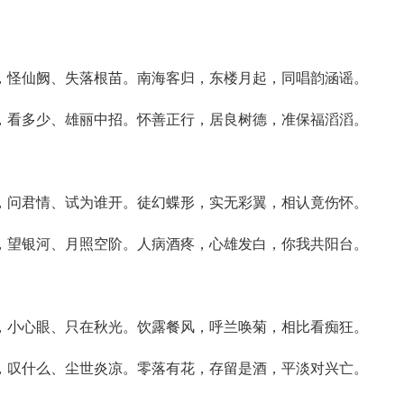
，怪仙阙、失落根苗。南海客归，东楼月起，同唱韵涵谣。
，看多少、雄丽中招。怀善正行，居良树德，准保福滔滔。
，问君情、试为谁开。徒幻蝶形，实无彩翼，相认竟伤怀。
，望银河、月照空阶。人病酒疼，心雄发白，你我共阳台。
，小心眼、只在秋光。饮露餐风，呼兰唤菊，相比看痴狂。
，叹什么、尘世炎凉。零落有花，存留是酒，平淡对兴亡。