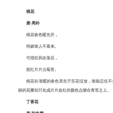
桃花
唐·周朴
桃花春色暖先开，
明媚谁人不看来。
可惜狂风吹落后，
殷红片片点莓苔。
桃花在渐暖的春色里先于百花绽放，谁能忍住不
丽的花瓣却只化成片片血红的颜色点缀在青苔之上。
丁香花