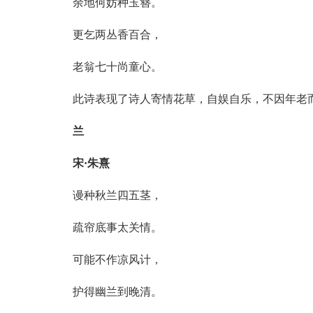
余地何妨种玉簪。
更乞两丛香百合，
老翁七十尚童心。
此诗表现了诗人寄情花草，自娱自乐，不因年老
兰
宋·朱熹
谩种秋兰四五茎，
疏帘底事太关情。
可能不作凉风计，
护得幽兰到晚清。