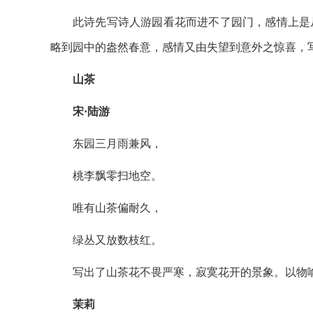
此诗先写诗人游园看花而进不了园门，感情上是
略到园中的盎然春意，感情又由失望到意外之惊喜，
山茶
宋·陆游
东园三月雨兼风，
桃李飘零扫地空。
唯有山茶偏耐久，
绿丛又放数枝红。
写出了山茶花不畏严寒，寂寞花开的景象。以物
茉莉