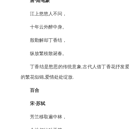
唐·陆龟蒙
江上悠悠人不问，
十年云外醉中身。
殷勤解却丁香结，
纵放繁枝散诞春。
丁香结是愁思的传统意象,古代人借丁香花抒发爱
的繁花似锦,爱情处处绽放.
百合
宋·苏轼
芳兰移取遍中林，