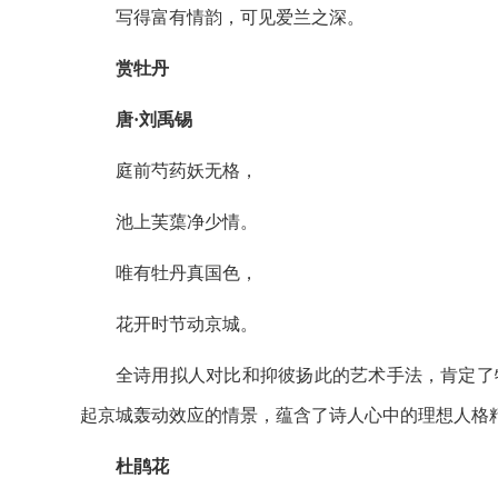
写得富有情韵，可见爱兰之深。
赏牡丹
唐·刘禹锡
庭前芍药妖无格，
池上芙蕖净少情。
唯有牡丹真国色，
花开时节动京城。
全诗用拟人对比和抑彼扬此的艺术手法，肯定了
起京城轰动效应的情景，蕴含了诗人心中的理想人格
杜鹃花