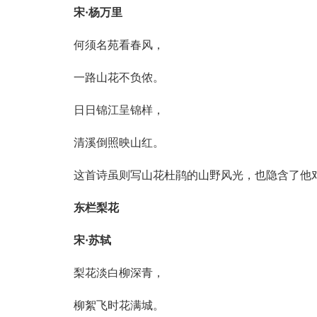
宋·杨万里
何须名苑看春风，
一路山花不负侬。
日日锦江呈锦样，
清溪倒照映山红。
这首诗虽则写山花杜鹃的山野风光，也隐含了他
东栏梨花
宋·苏轼
梨花淡白柳深青，
柳絮飞时花满城。