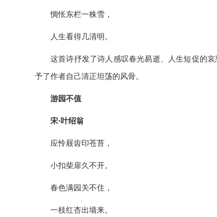
惆怅东栏一株雪，
人生看得几清明。
这首诗抒发了诗人感叹春光易逝、人生短促的哀
予了作者自己清正坦荡的风骨。
游园不值
宋·叶绍翁
应怜屐齿印苍苔，
小扣柴扉久不开。
春色满园关不住，
一枝红杏出墙来。