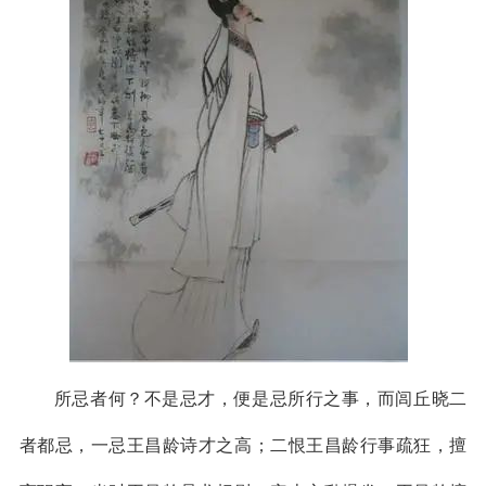
所忌者何？不是忌才，便是忌所行之事，而闾丘晓二
者都忌，一忌王昌龄诗才之高；二恨王昌龄行事疏狂，擅