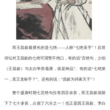
而王昌龄最擅长的是七绝——人称“七绝圣手”！后世
诗坛对王昌龄的七绝可谓赞不绝口，有的说“言绝句，少伯
（王昌龄）与太白争胜毫厘，俱是神品”、有的说“七绝第
一，其王龙标乎？”、还有的说：“昌龄为诗家天子”！
整个盛唐时期七言绝句仅有四百余首，而王昌龄就留
下了七十多首，占据了六分之一！也正是因王昌龄、李白