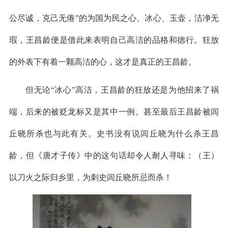
公尽诚，克己无倦”的为国为民之心、冰心、玉壶，洁净无
瑕，王昌龄便是借此来表明自己高洁的品格和德行。狂放
的外表下有着一颗高洁的心，这才是真正的王昌龄。
但无论“冰心”高洁，王昌龄的狂放还是为他招来了祸
端，后来的被贬龙标又是其中一例。甚至最后王昌龄被闾
丘晓所杀也与此有关。史书没有说闾丘晓为什么杀王昌
龄，但《唐才子传》中的这句话却令人耐人寻味：（王）
以刀火之际归乡里，为刺史闾丘晓所忌而杀！