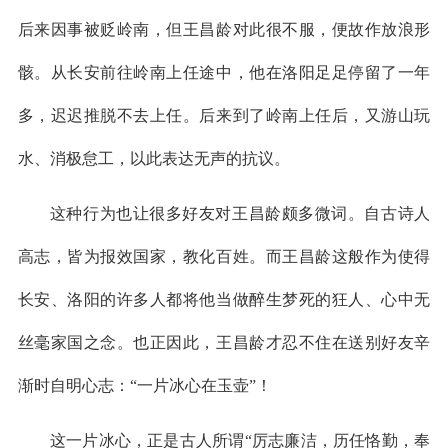
后来因事被贬岭南，但王昌龄对此很不服，便故作放浪形
骸。从长安前往岭南上任途中，他在洛阳足足停留了一年
多，迟迟推脱不去上任。后来到了岭南上任后，又游山玩
水、消极怠工，以此表达无声的抗议。
这种行为也让很多好友对王昌龄颇多微词。自古诗人
高志，皆为报效国家，教化百姓。而王昌龄这般作为使得
长安、洛阳的许多人都将他当做醉生梦死的狂人、心中无
丝毫家国之念。也正因此，王昌龄才忍不住在送别好友辛
渐时自明心志：“一片冰心在玉壶”！
这一片冰心，正是古人所谓“厉志廉洁，历任恪勤，奉