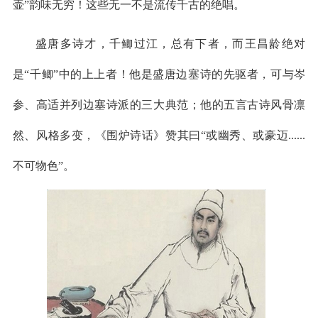
壶”韵味无穷！这些无一不是流传千古的绝唱。
盛唐多诗才，千鲫过江，总有下者，而王昌龄绝对
是“千鲫”中的上上者！他是盛唐边塞诗的先驱者，可与岑
参、高适并列边塞诗派的三大典范；他的五言古诗风骨凛
然、风格多变，《围炉诗话》赞其曰“或幽秀、或豪迈......
不可物色”。