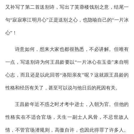
又补写了第二首送别诗，写出了芙蓉楼饯别之意，结尾一
句“寂寂寒江明月心”正是送别之心，也隐喻自己的“一片冰
心”！
诗意如何，想来大家也都很熟悉，不必讲解。但唯有
一点，写送别诗为何王昌龄要以“一片冰心在玉壶”来自明
心志，而且还是以此回答“洛阳亲友”呢？这就跟王昌龄的
性格和经历有关了，甚至可以说与他日后的死因有关。
王昌龄年近不惑之时才考中进士，入朝为官。但他的
性格实在不适合官场，天生一副士人风骨，不忌世故人
情，不管官场潜规则，高傲自许，也因此得罪了许多人。