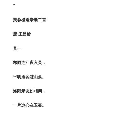
"
芙蓉楼送辛渐二首
唐·王昌龄
其一
寒雨连江夜入吴，
平明送客楚山孤。
洛阳亲友如相问，
一片冰心在玉壶。