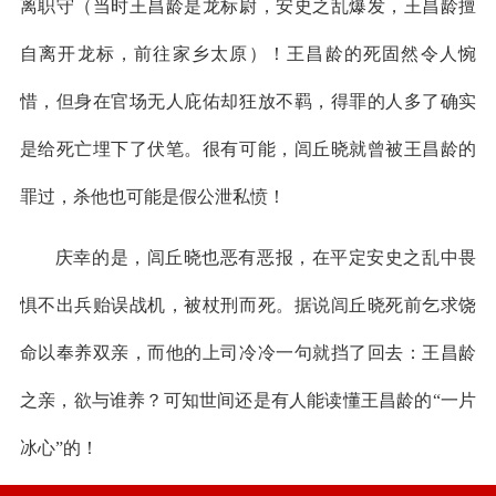
离职守（当时王昌龄是龙标尉，安史之乱爆发，王昌龄擅
自离开龙标，前往家乡太原）！王昌龄的死固然令人惋
惜，但身在官场无人庇佑却狂放不羁，得罪的人多了确实
是给死亡埋下了伏笔。很有可能，闾丘晓就曾被王昌龄的
罪过，杀他也可能是假公泄私愤！
庆幸的是，闾丘晓也恶有恶报，在平定安史之乱中畏
惧不出兵贻误战机，被杖刑而死。据说闾丘晓死前乞求饶
命以奉养双亲，而他的上司冷冷一句就挡了回去：王昌龄
之亲，欲与谁养？可知世间还是有人能读懂王昌龄的“一片
冰心”的！