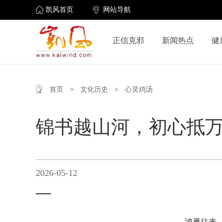
凯风首页
网站导航
正信克邪
新闻热点
健
首页
>
文化历史
>
心灵鸡汤
锦书越山河，初心抵
2026-05-12
鸿雁往来