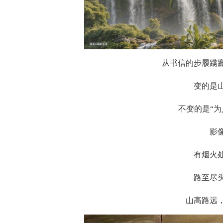
从书信的步履蹒
变的是
不变的是“为
影
有烟火
路至尽
山高路远