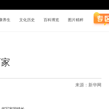
康养生
文化历史
百科博览
图片精粹
万家
来源：新华网
，书写家国情长。