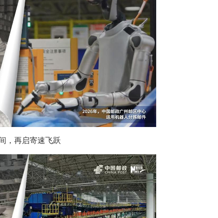
间，再启寄速飞跃