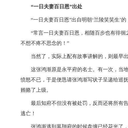
“一日夫妻百日恩”出处
“一日夫妻百日恩”出自明朝‘兰陵笑笑生’的
“常言一日夫妻百日恩，相随百步也有徘徊之
不想不疼不思念的！”
当然了，实际上配有故事讲解的，则最早出现
这张鸿渐原是永平府的名士。有一次，当地
愤怒不已，于是便恳请张鸿渐写状子呈递给巡
贿赂了上级。
最后知府不但没有被处罚，反而还将所有告
逃亡！
张鸿渐逃到凤翔府的时候盘缠已经花光了，