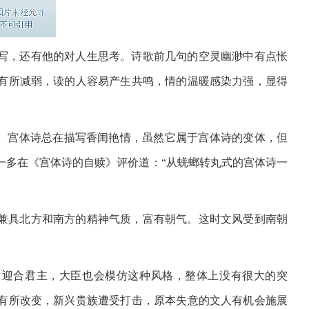
写，还有他的对人生思考。诗歌前几句的空灵幽渺中有点怅
有所减弱，读的人容易产生共鸣，情的温暖感染力强，显得
”。宫体诗总在描写香闺艳情，虽然它属于宫体诗的变体，但
一多在《宫体诗的自赎》评价道：“从蜣螂转丸式的宫体诗一
兼具北方和南方的精神气质，富有朝气。这时文风受到南朝
了迎合君主，大臣也会模仿这种风格，整体上没有很大的突
有所改变，新兴贵族遭受打击，原本失意的文人有机会施展