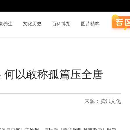
康养生
文化历史
百科博览
图片精粹
 何以敢称孤篇压全唐
来源：腾讯文化
诗题是由陈后主所创，是乐府《清商辞曲·吴声歌曲》旧题，