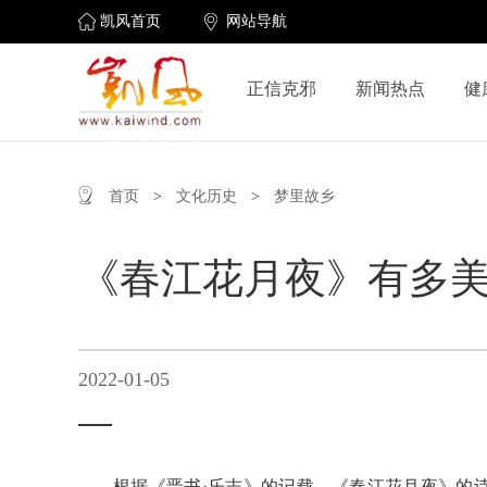
凯风首页
网站导航
正信克邪
新闻热点
健
首页
>
文化历史
>
梦里故乡
《春江花月夜》有多美
2022-01-05
根据《晋书·乐志》的记载，《春江花月夜》的