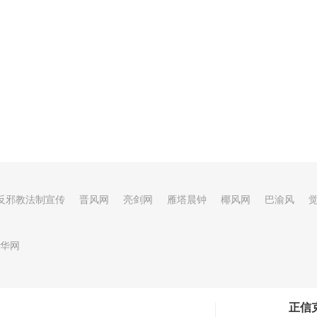
反邪教法制宣传
晋风网
亮剑网
雁塔晨钟
椰风网
巴渝风
华网
正信