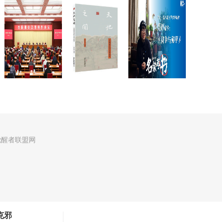
觉醒者联盟网
克邪