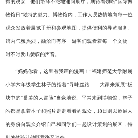
攘的观众，他们络绎不绝地涌向展厅，期待着领略“国际博
物馆日”独特的魅力。博物馆内，工作人员热情地向每一位
观众发放着展览手册和参观地图，提供便利的导览服务。
馆内气氛热烈，融洽而有序，游客们观看着每一个文物，
时不时发出赞叹的声音。
“妈妈你看，这里有我画的漫画！”福建师范大学附属
小学六年级学生林子皓指着“寻味丝路——大家来策展”板
块中的“番薯的大冒险”自豪地说。平常来到博物馆，林子
皓都是拿着本子和照片走走看看的观众，18日则以策展人
的身份向观众介绍自己和同学们一起设计策划的展区，特
别的体验让他既紧张又兴奋。