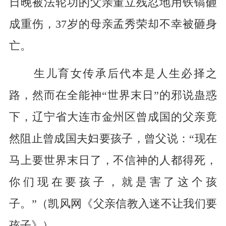
日晚被法轮功的父亲董立残忍地用铁镐砸
成重伤，37岁的母亲孟秀荣却不幸被砸身
亡。
生儿育女传承后代本是人生必择之
路，然而在全能神“世界末日”的邪说蛊惑
下，辽宁省大连市金州区曾成国的父亲竟
然阻止曾成国夫妇要孩子，曾父说：“现在
马上要世界末日了，不信神的人都得死，
你们现在要孩子，就是害了这个孩
子。”（凯风网《父亲信教入迷不让我们要
孩子》）。