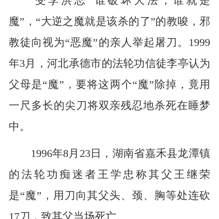
受李洪志“谁破坏大法，谁就是
魔”，“大逆之魔就是该杀的了”的教唆，邪
教徒向视为“恶魔”的亲人举起屠刀。1999
年3月，河北承德市的法轮功信徒李亭认为
父母是“魔”，要将这两个“魔”除掉，竟用
一尺多长的尖刀将双亲残忍地杀死在睡梦
中。
1996年8月23日，湖南省嘉禾县龙潭镇
的法轮功痴迷者王学忠称其父王继荣
是“魔”，用刀向其父头、颈、胸等处连砍
17刀，致其父当场死亡。