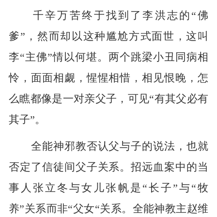
千辛万苦终于找到了李洪志的“佛
爹”，然而却以这种尴尬方式面世，这叫
李“主佛”情以何堪。两个跳梁小丑同病相
怜，面面相觑，惺惺相惜，相见恨晚，怎
么瞧都像是一对亲父子，可见“有其父必有
其子”。
全能神邪教否认父与子的说法，也就
否定了信徒间父子关系。招远血案中的当
事人张立冬与女儿张帆是“长子”与“牧
养”关系而非“父女“关系。全能神教主赵维