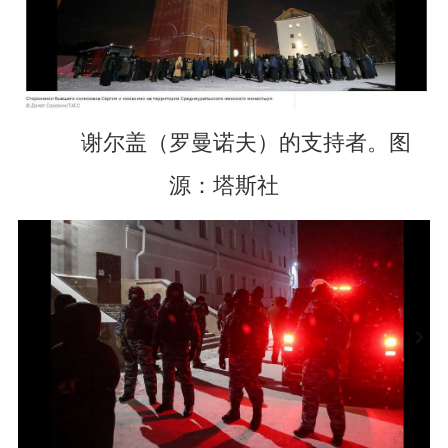
谢尔盖（罗曼诺夫）的支持者。图
源：塔斯社