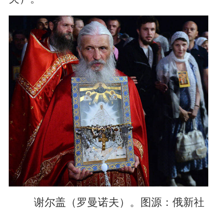
谢尔盖（罗曼诺夫）。图源：俄新社