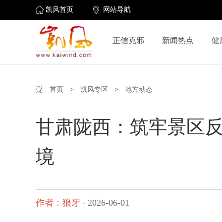
凯风首页
网站导航
正信克邪
新闻热点
健
首页
>
凯风专区
>
地方动态
甘肃陇西：筑牢景区
境
作者：狼牙
2026-06-01
·