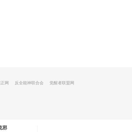
启正网
反全能神联合会
觉醒者联盟网
克邪