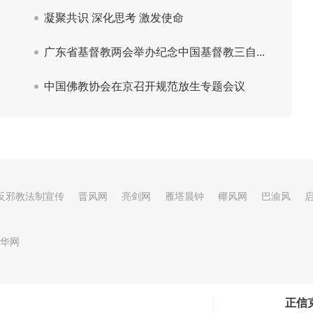
反邪教法制宣传
晋风网
亮剑网
雁塔晨钟
椰风网
巴渝风
华网
正信