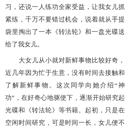
习，还说一人练功全家受益，让我女儿抓
紧练，千万不要错过机会，说着就从手提
袋里掏出了一本《转法轮》和一盘光碟送
给了我女儿。
大女儿从小就对新鲜事物比较好奇，
近几年因为忙于生意，没有时间去接触和
了解新鲜事物。这次同学向她介绍“神
功”，在好奇心地驱使下，逐渐开始研究起
光碟和《转法轮》等书籍。起初，只是在
空闲时间研究，可是时间一长，女儿便不