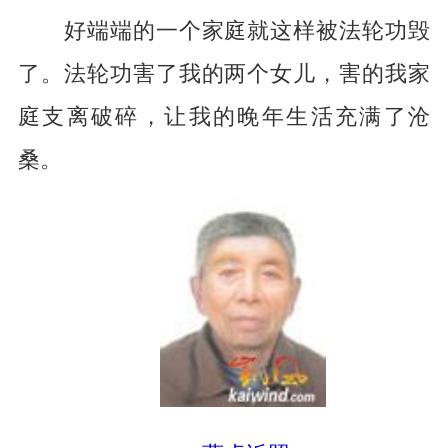
好端端的一个家庭就这样被法轮功毁
了。法轮功害了我的两个女儿，害的我家
庭支离破碎，让我的晚年生活充满了沧
桑。