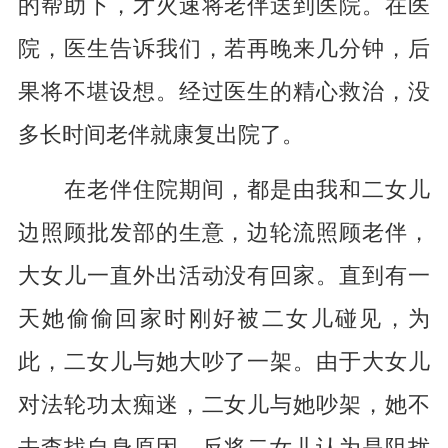
的帮助下，才火速将老伴送到医院。在医
院，医生告诉我们，若再晚来几分钟，后
果将不堪设想。经过医生的精心救治，没
多长时间老伴就康复出院了。
在老伴住院期间，都是由我和二女儿
边照顾批发部的生意，边轮流照顾老伴，
大女儿一直外出活动没有回家。直到有一
天她偷偷回家时刚好被二女儿碰见，为
此，二女儿与她大吵了一架。由于大女儿
对法轮功太痴迷，二女儿与她吵架，她不
去查找自身原因，反将二女儿认为是阻扰