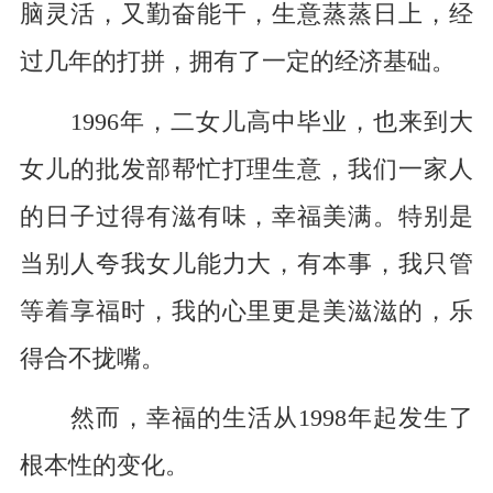
脑灵活，又勤奋能干，生意蒸蒸日上，经
过几年的打拼，拥有了一定的经济基础。
1996年，二女儿高中毕业，也来到大
女儿的批发部帮忙打理生意，我们一家人
的日子过得有滋有味，幸福美满。特别是
当别人夸我女儿能力大，有本事，我只管
等着享福时，我的心里更是美滋滋的，乐
得合不拢嘴。
然而，幸福的生活从1998年起发生了
根本性的变化。