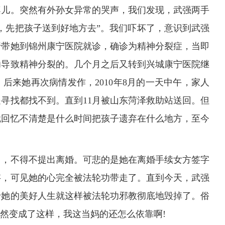
桌儿。突然有外孙女异常的哭声，我们发现，武强两手
，先把孩子送到好地方去”。我们吓坏了，意识到武强
行带她到锦州康宁医院就诊，确诊为精神分裂症，当即
功导致精神分裂的。几个月之后又转到兴城康宁医院继
后来她再次病情发作，2010年8月的一天中午，家人
寻找都找不到。直到11月被山东菏泽救助站送回。但
就回忆不清楚是什么时间把孩子遗弃在什么地方，至今
，不得不提出离婚。可悲的是她在离婚手续女方签字
字，可见她的心完全被法轮功带走了。直到今天，武强
于她的美好人生就这样被法轮功邪教彻底地毁掉了。俗
竟然变成了这样，我这当妈的还怎么依靠啊!