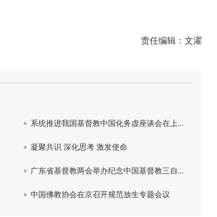
责任编辑：文濯