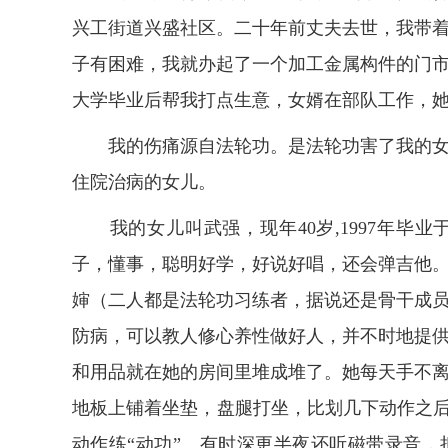
兴工街道兴盛社区。二十年前丈夫去世，我带
子有困难，我就办起了一个加工金属构件的门市
大学毕业后帮我打点生意，女婿在部队工作，
我的伤痛源自法轮功。是法轮功害了我的女
住院治病的女儿。
我的女儿叫武强，现年40岁,1997年毕
子，懂事，聪明好学，好说好唱，还会弹吉他。
婶（二人都是法轮功习练者，据说还是骨干成
防病，可以教人修心养性做好人，并不时地提
和用品就在她的房间里堆成堆了。她每天手不
地板上铺着坐垫，盘腿打坐，比划几下动作之后
动作练“动功”。有时深更半夜还听磁带录音