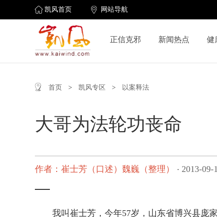
凯风首页
网站导航
正信克邪
新闻热点
健
首页
>
凯风专区
>
以案释法
大哥为法轮功丧命
作者：崔士芳（口述）魏巍（整理）
2013-09-
·
我叫崔士芳，今年57岁，山东省博兴县庞家镇