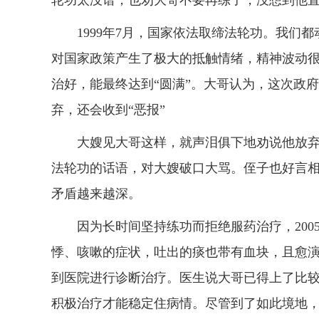
轮功太没谱，也劝大哥不要再练了，没想到他直
1999年7月，国家依法取缔法轮功。我们都
对国家政策产生了极大的抵触情绪，精神波动
治好，能最终达到“圆满”。大哥认为，这次政
弃，还会收到“恶报”
大嫂见大哥这样，就声泪俱下地劝说他放弃
法轮功的话语，对大嫂破口大骂。侄子也好言
矛盾越来越深。
因为长时间坚持练功而拒绝服药治疗，2005
悸、咳嗽的症状，吐出的痰也带有血块，且愈
到医院进行诊断治疗。医生说大哥已得上了比
积极治疗才能稳定住病情。尽管到了如此境地，