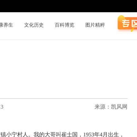
康养生
文化历史
百科博览
图片精粹
13
来源：凯风网
小宁村人。我的大哥叫崔士国，1953年4月出生，