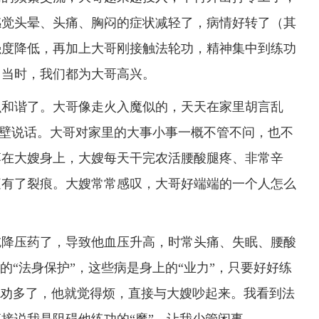
感觉头晕、头痛、胸闷的症状减轻了，病情好转了（其
强度降低，再加上大哥刚接触法轮功，精神集中到练功
。当时，我们都为大哥高兴。
和谐了。大哥像走火入魔似的，天天在家里胡言乱
着墙壁说话。大哥对家里的大事小事一概不管不问，也不
落在大嫂身上，大嫂每天干完农活腰酸腿疼、非常辛
庭有了裂痕。大嫂常常感叹，大哥好端端的一个人怎么
降压药了，导致他血压升高，时常头痛、失眠、腰酸
的“法身保护”，这些病是身上的“业力”，只要好好练
嫂劝多了，他就觉得烦，直接与大嫂吵起来。我看到法