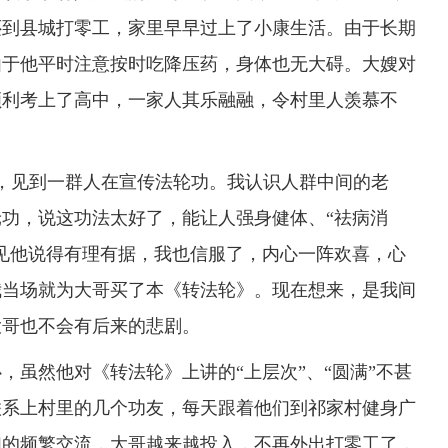
还到县城打零工，家里早早过上了小康生活。由于长期
由于他平时注意按时吃降压药，身体也无大碍。大嫂对
顺利考上了高中，一家人其乐融融，令村里人羡慕不
，见到一群人在宣传法轮功。我认识人群中间的老
功，说这功法太好了，能让人强身健体、“祛病消
见他说得有理有据，我也信服了，内心一阵欢喜，心
我当场就为大哥买了本《转法轮》。现在想来，是我间
大哥也不会有后来的悲剧。
虽然他对《转法轮》上讲的“上层次”、“圆满”不甚
联系上村里的几个功友，每天跟着他们到祁家村健身广
们的频繁交流，大哥越来越投入，不再外出打零工了，