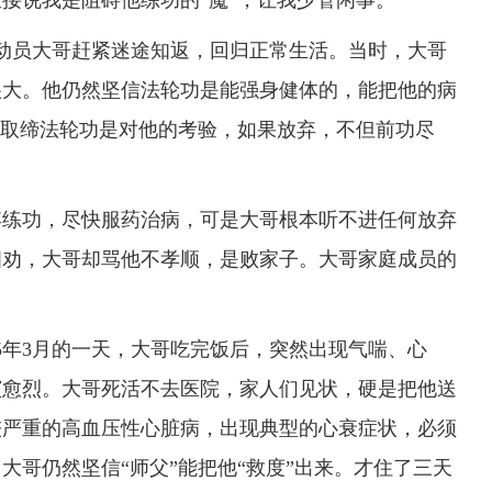
接说我是阻碍他练功的“魔”，让我少管闲事。
动员大哥赶紧迷途知返，回归正常生活。当时，大哥
很大。他仍然坚信法轮功是能强身健体的，能把他的病
府取缔法轮功是对他的考验，如果放弃，不但前功尽
练功，尽快服药治病，可是大哥根本听不进任何放弃
相劝，大哥却骂他不孝顺，是败家子。大哥家庭成员的
年3月的一天，大哥吃完饭后，突然出现气喘、心
演愈烈。大哥死活不去医院，家人们见状，硬是把他送
较严重的高血压性心脏病，出现典型的心衰症状，必须
大哥仍然坚信“师父”能把他“救度”出来。才住了三天