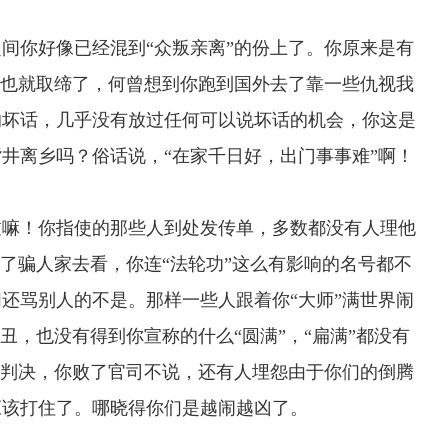
你好像已经混到“众叛亲离”的份上了。你原来是有
了也就取缔了，何曾想到你跑到国外去了靠一些仇视我
的坏话，几乎没有放过任何可以说坏话的机会，你这是
井离乡吗？俗话说，“在家千日好，出门事事难”啊！
嘛！你指使的那些人到处发传单，多数都没有人理他
为了骗人家去看，你连“法轮功”这么有影响的名号都不
还骂别人的不是。那样一些人跟着你“大师”满世界闹
丑，也没有得到你宣称的什么“圆满”，“扁满”都没有
了判决，你败了官司不说，还有人埋怨由于你们的倒腾
应该打住了。哪晓得你们是越闹越凶了。