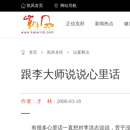
凯风首页
网站导航
正信克邪
新闻热点
健
首页
>
凯风专区
>
以案释法
跟李大师说说心里话
作者：才 林
2008-03-18
·
有很多心里话一直想对李洪志说说，苦于没