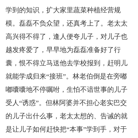
学到的知识，扩大家里蔬菜种植经营规
模。磊磊不负众望，还真考上了。老太太
高兴得不得了，逢人便夸儿子，对儿子也
越发疼爱了，早早地为磊磊准备好了行
囊，恨不得立马送他去学校报到，赶明儿
就能学成归来“接班”。林老伯倒是在旁嘟
嘟囔囔地不停嘱咐，生怕不谙世事的儿子
受人“诱惑”。但林阿婆并不担心老实巴交
的儿子出什么事，老太太想的、告诫的就
是让儿子如何赶快把“本事”学到手，对于