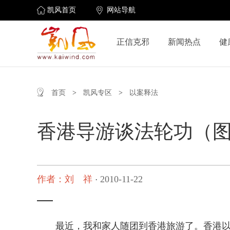
凯风首页
网站导航
正信克邪
新闻热点
健
首页
>
凯风专区
>
以案释法
香港导游谈法轮功（
作者：刘 祥
2010-11-22
·
最近，我和家人随团到香港旅游了。香港以