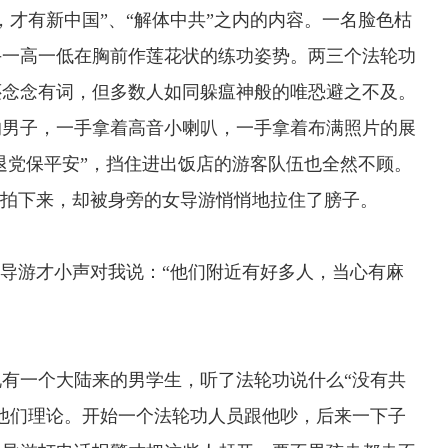
，才有新中国”、“解体中共”之内的内容。一名脸色枯
手一高一低在胸前作莲花状的练功姿势。两三个法轮功
还念念有词，但多数人如同躲瘟神般的唯恐避之不及。
的男子，一手拿着高音小喇叭，一手拿着布满照片的展
“退党保平安”，挡住进出饭店的游客队伍也全然不顾。
给拍下来，却被身旁的女导游悄悄地拉住了膀子。
导游才小声对我说：“他们附近有好多人，当心有麻
一个大陆来的男学生，听了法轮功说什么“没有共
他们理论。开始一个法轮功人员跟他吵，后来一下子