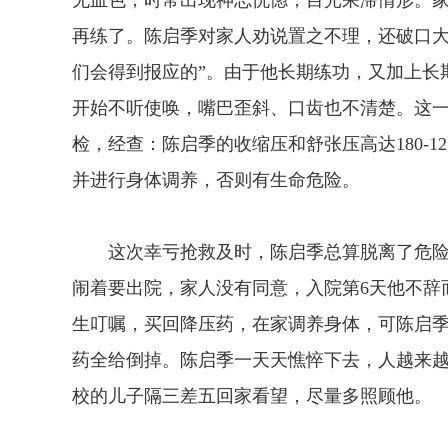
无血色，时常出现神志恍惚，目光呆滞情形。
再练了。陈启季对家人劝说置之不理，还破口大骂：
们会得到报应的”。由于他长期练功，又加上长
开始不听使唤，嘴巴歪斜、口齿也不清楚。这
检，经查：陈启季的收缩压和舒张压高达180-1
并进行身体调养，否则有生命危险。
这次幸亏抢救及时，陈启季总算脱离了危险
闹着要出院，家人没有同意，入院第6天他不辞
生叮嘱，买回降压药，在家调养身体，可陈启
药全给倒掉。陈启季一天天憔悴下去，人越来
校的儿子隔三差五回家看望，尽量多照顾他。