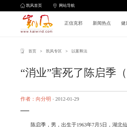
凯风首页
网站导航
正信克邪
新闻热点
健
首页
>
凯风专区
>
以案释法
“消业”害死了陈启季
作者：向分明
2012-01-29
·
陈启季，男，出生于1963年7月5日，湖北