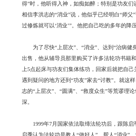
得”时，他听得入神，如痴如醉；特别是功友们
相信李洪志的“消业”说，他似乎已经明白“师父
过修炼就可以‘消业’”。他把自己吃的多年的降
为了尽快“上层次”、“消业”、达到“治病健
出售，他从辅导员那里购买了许多法轮功书籍
上5点起床与功友们集体练功，回家后就把自己
遇到疑问的地方还到“功友”家去“讨教”。就这
志的“上层次”、“圆满”、“救度众生”等荒谬
深。
1999年7月国家依法取缔法轮功后，跟陈启
启季认为法轮功是教人“做好人”、帮人“消业”、