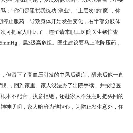
家人担心他出问题，多次劝他吃药，去医院看看，不要
“你们是阻扰我练功‘消业’、‘上层次’的‘魔’，你
期停止服药，导致身体开始发生变化，右半部分肢体
一次可把家人吓坏了，连忙请来职工医院医生帮忙查
25mmHg，属3级高危组。医生建议要马上吃降压药，
，但留下了高血压引发的中风后遗症，醒来后他一直
而别，回到家里。家人没法办了出院手续，并按照医
季根本不配合，执意拒绝，还趁家人不注意时把买回的
越神神叨叨，家人暗暗为他担心，为防止发生意外，住