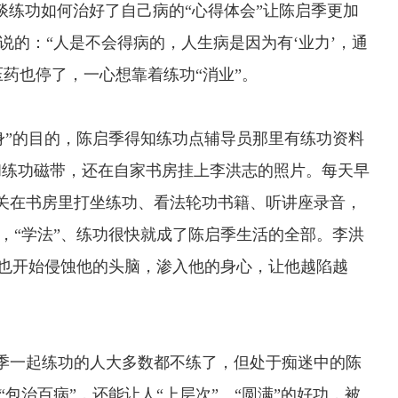
谈练功如何治好了自己病的“心得体会”让陈启季更加
”说的：“人是不会得病的，人生病是因为有‘业力’，通
压药也停了，一心想靠着练功“消业”。
身”的目的，陈启季得知练功点辅导员那里有练功资料
和练功磁带，还在自家书房挂上李洪志的照片。每天早
关在书房里打坐练功、看法轮功书籍、听讲座录音，
样，“学法”、练功很快就成了陈启季生活的全部。李洪
理论也开始侵蚀他的头脑，渗入他的身心，让他越陷越
季一起练功的人大多数都不练了，但处于痴迷中的陈
“包治百病”，还能让人“上层次”、“圆满”的好功，被