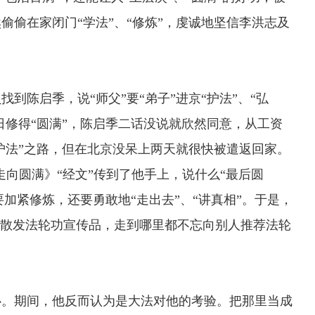
偷偷在家闭门“学法”、“修炼”，虔诚地坚信李洪志及
找到陈启季，说“师父”要“弟子”进京“护法”、“弘
日修得“圆满”，陈启季二话没说就欣然同意，从工资
京“护法”之路，但在北京没呆上两天就很快被遣返回家。
《走向圆满》“经文”传到了他手上，说什么“最后圆
要加紧修炼，还要勇敢地“走出去”、“讲真相”。于是，
、散发法轮功宣传品，走到哪里都不忘向别人推荐法轮
心。期间，他反而认为是大法对他的考验。把那里当成