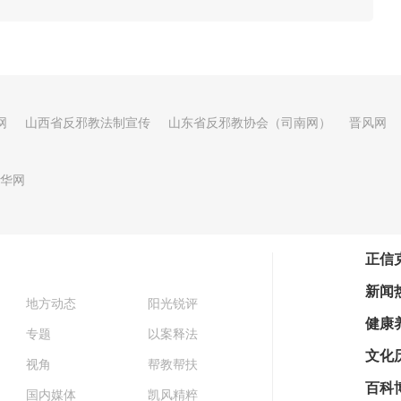
网
山西省反邪教法制宣传
山东省反邪教协会（司南网）
晋风网
华网
正信
新闻
地方动态
阳光锐评
健康
专题
以案释法
文化
视角
帮教帮扶
百科
国内媒体
凯风精粹