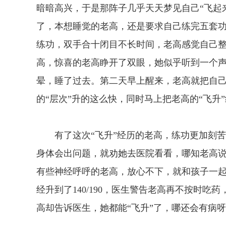
暗暗高兴，于是那阵子几乎天天梦见自己“飞起来”
了，本想睡觉的老高，还是要求自己练完五套
练功，双手合十闭目不长时间，老高感觉自己
高，惊喜的老高睁开了双眼，她似乎听到一个声
晕，睡了过去。第二天早上醒来，老高就把自己
的“层次”升的这么快，同时马上把老高的“飞升
有了这次“飞升”经历的老高，练功更加刻苦
身体会出问题，就劝她去医院看看，哪知老高说
有些神经呼呼的老高，放心不下，就和孩子一
经升到了140/190，医生警告老高再不按时
高却告诉医生，她都能“飞升”了，哪还会有病