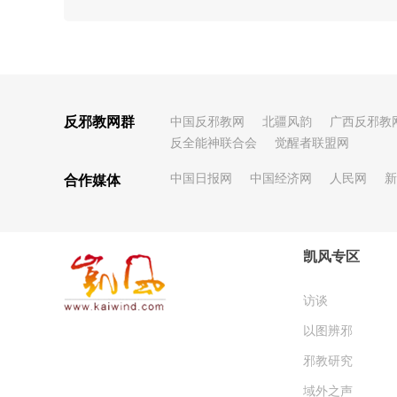
反邪教网群
中国反邪教网
北疆风韵
广西反邪教
反全能神联合会
觉醒者联盟网
中国日报网
中国经济网
人民网
新
合作媒体
凯风专区
访谈
以图辨邪
邪教研究
域外之声