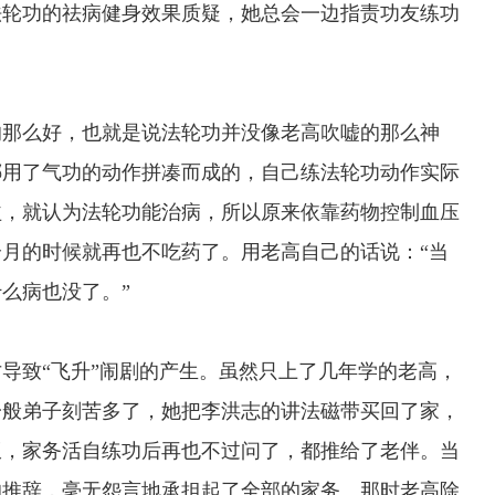
法轮功的祛病健身效果质疑，她总会一边指责功友练功
那么好，也就是说法轮功并没像老高吹嘘的那么神
挪用了气功的动作拼凑而成的，自己练法轮功动作实际
益，就认为法轮功能治病，所以原来依靠药物控制血压
三个月的时候就再也不吃药了。用老高自己的话说：“当
么病也没了。”
致“飞升”闹剧的产生。虽然只上了几年学的老高，
一般弟子刻苦多了，她把李洪志的讲法磁带买回了家，
饭，家务活自练功后再也不过问了，都推给了老伴。当
的推辞，毫无怨言地承担起了全部的家务。那时老高除