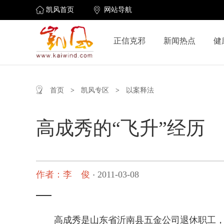
凯风首页
网站导航
正信克邪
新闻热点
健
首页
>
凯风专区
>
以案释法
高成秀的“飞升”经历
作者：李 俊
2011-03-08
·
高成秀是山东省沂南县五金公司退休职工，