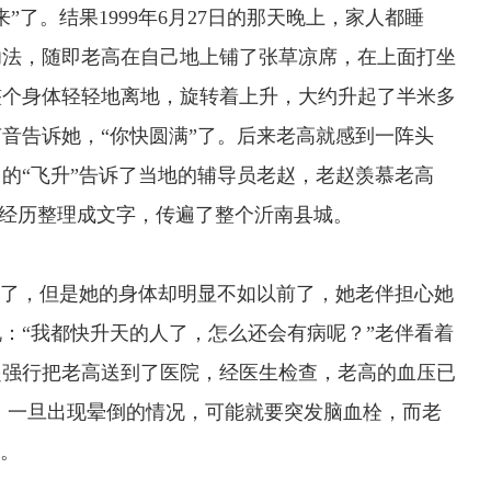
了。结果1999年6月27日的那天晚上，家人都睡
功法，随即老高在自己地上铺了张草凉席，在上面打坐
整个身体轻轻地离地，旋转着上升，大约升起了半米多
音告诉她，“你快圆满”了。后来老高就感到一阵头
的“飞升”告诉了当地的辅导员老赵，老赵羡慕老高
”经历整理成文字，传遍了整个沂南县城。
了，但是她的身体却明显不如以前了，她老伴担心她
：“我都快升天的人了，怎么还会有病呢？”老伴看着
起强行把老高送到了医院，经医生检查，老高的血压已
吃药，一旦出现晕倒的情况，可能就要突发脑血栓，而老
呀。