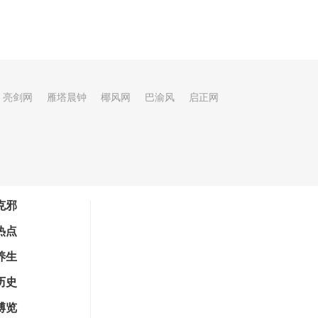
亮剑网
雁塔晨钟
椰风网
巴渝风
启正网
克邪
热点
养生
历史
博览