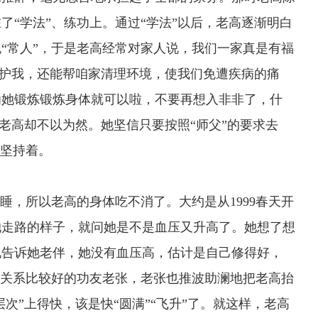
了“学法”、练功上。通过“学法”以后，老高逐渐明白
“常人”，于是老高经常对家人说，我们一家真是有福
仅保护我，还能帮咱家清理环境，使我们免遭疾病的痛
劝她锻炼锻炼身体就可以啦，不要再想入非非了，什
是老高却不以为然。她坚信只要按照“师父”的要求去
地坚持着。
，所以老高的身体吃不消了。大约是从1999春天开
她走路的样子，就问她是不是血压又升高了。她想了想
地告诉她老伴，她没有血压高，估计是自己修得好，
她关系比较好的功友老张，老张也推波助澜地把老高抬
次”上得快，该是快“圆满”“飞升”了。就这样，老高