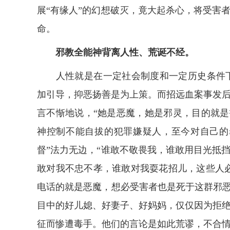
展“有缘人”的幻想破灭，竟大起杀心，将受害
命。
邪教全能神背离人性、荒诞不经。
人性就是在一定社会制度和一定历史条件下形
加引导，抑恶扬善是为上策。而招远血案事发
言不惭地说，“她是恶魔，她是邪灵，目的就是
神控制不能自拔的犯罪嫌疑人，至今对自己的
督”法力无边，“谁敢不敬畏我，谁敢用目光抵
敢对我不忠不孝，谁敢对我耍花招儿，这些人
电话的就是恶魔，想必受害者也是死于这群邪恶
目中的好儿媳、好妻子、好妈妈，仅仅因为拒
征而惨遭毒手。他们的言论是如此荒谬，不合