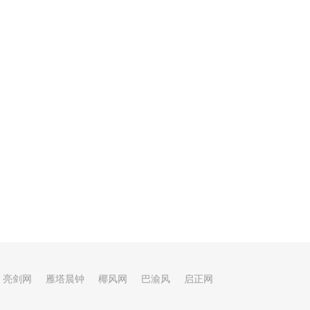
亮剑网
雁塔晨钟
椰风网
巴渝风
启正网