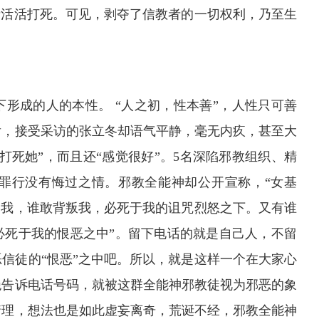
者活活打死。可见，剥夺了信教者的一切权利，乃至生
成的人的本性。 “人之初，性本善”，人性只可善
后，接受采访的张立冬却语气平静，毫无内疚，甚至大
打死她”，而且还“感觉很好”。5名深陷邪教组织、精
罪行没有悔过之情。邪教全能神却公开宣称，“女基
挡我，谁敢背叛我，必死于我的诅咒烈怒之下。又有谁
必死于我的恨恶之中”。留下电话的就是自己人，不留
信徒的“恨恶”之中吧。所以，就是这样一个在大家心
绝告诉电话号码，就被这群全能神邪教徒视为邪恶的象
情理，想法也是如此虚妄离奇，荒诞不经，邪教全能神