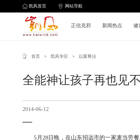
凯风首页
网站导航
正信克邪
新闻热点
健
首页
>
凯风专区
>
以案释法
全能神让孩子再也见
2014-06-12
5月28日晚，在山东招远市的一家麦当劳餐