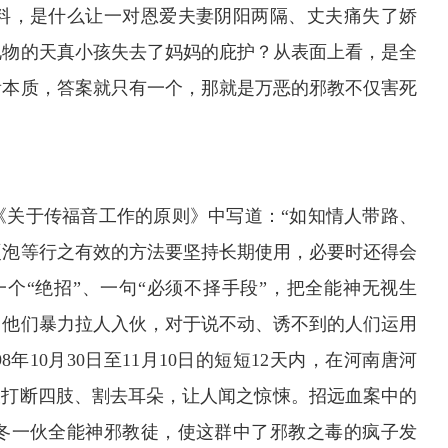
料，是什么让一对恩爱夫妻阴阳两隔、丈夫痛失了娇
礼物的天真小孩失去了妈妈的庇护？从表面上看，是全
看本质，答案就只有一个，那就是万恶的邪教不仅害死
关于传福音工作的原则》中写道：“如知情人带路、
硬泡等行之有效的方法要坚持长期使用，必要时还得会
个“绝招”、一句“必须不择手段”，把全能神无视生
。他们暴力拉人入伙，对于说不动、诱不到的人们运用
年10月30日至11月10日的短短12天内，在河南唐河
被打断四肢、割去耳朵，让人闻之惊悚。招远血案中的
冬一伙全能神邪教徒，使这群中了邪教之毒的疯子发