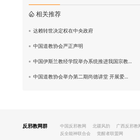
反邪教网群
中国反邪教网
北疆风韵
广西反邪教
反全能神联合会
觉醒者联盟网