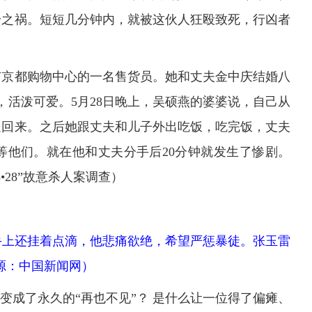
身之祸。短短几分钟内，就被这伙人狂殴致死，行凶者
京都购物中心的一名售货员。她和丈夫金中庆结婚八
，活泼可爱。5月28日晚上，吴硕燕的婆婆说，自己从
送回来。之后她跟丈夫和儿子外出吃饭，吃完饭，丈夫
等他们。就在他和丈夫分手后20分钟就发生了惨剧。
•28”故意杀人案调查）
手上还挂着点滴，他悲痛欲绝，希望严惩暴徒。张玉雷
源：中国新闻网）
变成了永久的“再也不见”？ 是什么让一位得了偏瘫、