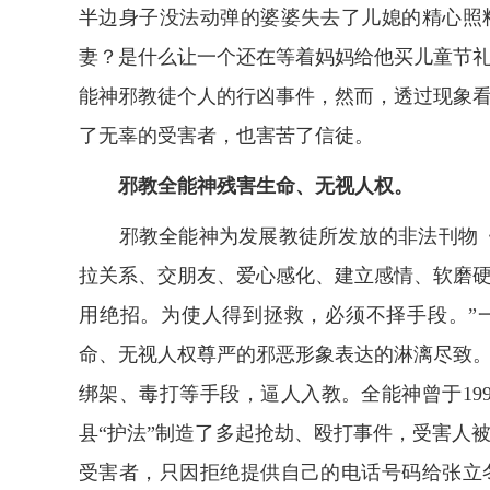
半边身子没法动弹的婆婆失去了儿媳的精心照
妻？是什么让一个还在等着妈妈给他买儿童节
能神邪教徒个人的行凶事件，然而，透过现象
了无辜的受害者，也害苦了信徒。
邪教全能神残害生命、无视人权。
邪教全能神为发展教徒所发放的非法刊物《
拉关系、交朋友、爱心感化、建立感情、软磨
用绝招。为使人得到拯救，必须不择手段。”一
命、无视人权尊严的邪恶形象表达的淋漓尽致
绑架、毒打等手段，逼人入教。全能神曾于1998
县“护法”制造了多起抢劫、殴打事件，受害人
受害者，只因拒绝提供自己的电话号码给张立