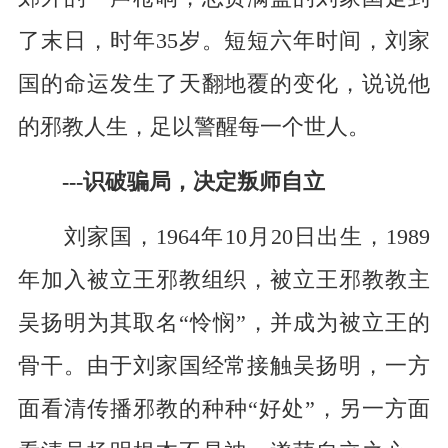
了末日，时年
35
岁。短短六年时间，刘家
国的命运发生了天翻地覆的变化，说说他
的邪教人生，足以警醒每一个世人。
---
识破骗局，决定叛师自立
刘家国，
1964
年
10
月
20
日出生，
1989
年加入被立王邪教组织，被立王邪教教主
吴扬明为其取名“怜悯”，并成为被立王的
骨干。由于刘家国经常接触吴扬明，一方
面看清传播邪教的种种“好处”，另一方面