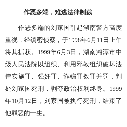
---
作恶多端，难逃法律制裁
作恶多端的刘家国引起湖南警方高度
重视，经缜密侦察，于
1998
年
6
月
11
日上午
将其抓获。
1999
年
6
月
3
日，湖南湘潭市中
级人民法院以组织、利用邪教组织破坏法
律实施罪、强奸罪、诈骗罪数罪并罚，判
处刘家国死刑，剥夺政治权利终身。
1999
年
10
月
12
日，刘家国被执行死刑，结束了
他罪恶的一生。