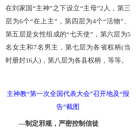
在刘家国“主神”之下设立“主母”
2
人，第三
层为
6
个“在上主”，第四层为
4
个“活物”、
第五层是女性组成的“七天使”，第六层为
5
名女主和
7
名男主，第七层为各省权柄
(
当
时册封
16
人
)
，第八层为各县权柄，等等。
主神教“第一次全国代表大会”召开地及“报
告”截图
---
制定邪规，严密控制信徒