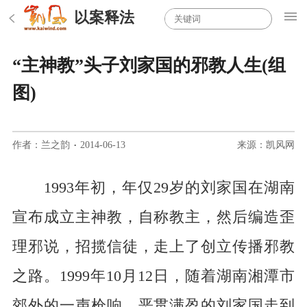
以案释法
“主神教”头子刘家国的邪教人生(组
图)
作者：兰之韵
·
2014-06-13
来源：凯风网
1993
年初，年仅
29
岁的刘家国在湖南
宣布成立主神教，自称教主，然后编造歪
理邪说，招揽信徒，走上了创立传播邪教
之路。
1999
年
10
月
12
日，随着湖南湘潭市
郊外的一声枪响，恶贯满盈的刘家国走到