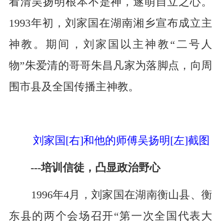
看清吴扬明根本不是神，遂萌自立之心。
1993
年初，刘家国在湖南湘乡宣布成立主
神教。期间，刘家国以主神教“二号人
物”朱爱清的哥哥朱昌凡家为落脚点，向周
围市县及全国传播主神教。
刘家国
[
右
]
和他的师傅吴扬明
[
左
]
截图
---
培训信徒，凸显政治野心
1996
年
4
月，刘家国在湖南衡山县、衡
东县的两个会场召开“第一次全国代表大