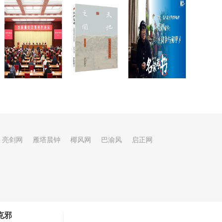
亮剑网
雁塔晨钟
椰风网
巴渝风
启正网
克邪