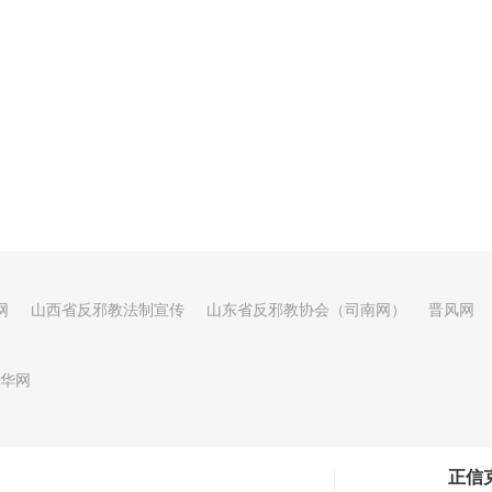
网
山西省反邪教法制宣传
山东省反邪教协会（司南网）
晋风网
华网
正信