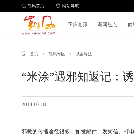
凯风首页
网站导航
正信克邪
新闻热点
健
首页
>
凯风专区
>
以案释法
“米涂”遇邪知返记：
2014-07-31
邪教的传播途径很多，如发邮件、发短信、打