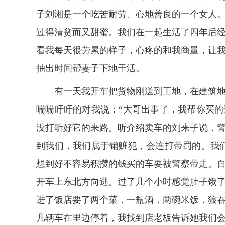
子刘湘是一个吃苦耐劳、心地善良的一个女人
过得清贫而又甜蜜。我们在一起生活了四年后
看我每天很劳累的样子，心疼的和我商量，让
抽出时间帮妻子下地干活。
有一天我开车把货物刚送到工地，在建筑
喘喘吁吁的对我说：“大哥出事了，我帮你买
没打听好它的来路。听介绍卖车的刘来子说，
到我们，我们属于销赃犯，会连打带罚的。我
想到好不容易积攒的钱买的车要被警察带走。
开车上东北方向逃。过了几个小时感觉肚子饿
进了饭店要了两个菜，一瓶酒，两碗米饭，狼
几辆车在里边停着，我找到店老板告诉她我们