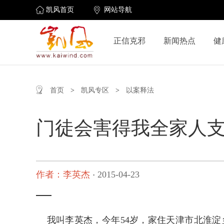
凯风首页
网站导航
正信克邪
新闻热点
健
首页
>
凯风专区
>
以案释法
门徒会害得我全家人
作者：李英杰
2015-04-23
·
我叫李英杰，今年
54
岁，家住天津市北淮淀