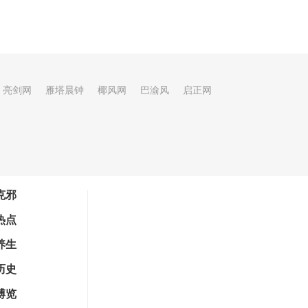
亮剑网
雁塔晨钟
椰风网
巴渝风
启正网
克邪
热点
养生
历史
博览