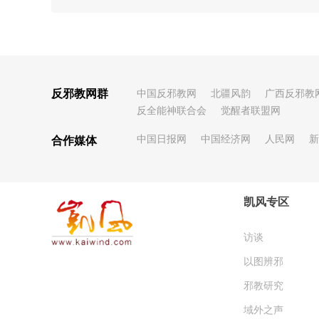
反邪教网群
中国反邪教网
北疆风韵
广西反邪教
反全能神联合会
觉醒者联盟网
中国日报网
中国经济网
人民网
新
合作媒体
凯风专区
访谈
以图辨邪
邪教研究
域外之声