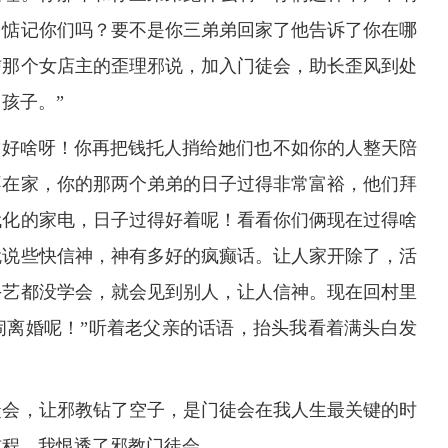
多惦记你们吗？要不是你三弟弟回家了他告诉了你在哪
信那个女店主的歪理邪说，加入门徒会，助长歪风到处
孩子。”
”好啥呀！你再把钱托人捎给她们也不如你的人整天陪
不在家，你的那两个弟弟的日子过得非常富裕，他们拜
代化的家电，日子过得好着呢！看看你们俩现在过得啥
就说些快信神，神有多好的疯癫话。让人家开除了，活
手艺都没学会，就会见到别人，让人信神。现在回村里
闹离婚呢！”听着老父亲的话语，抬头我看着满头白发
徒会，让邪教钻了空子，是门徒会在我人生最关键的时
前程，我恨透了邪教门徒会。