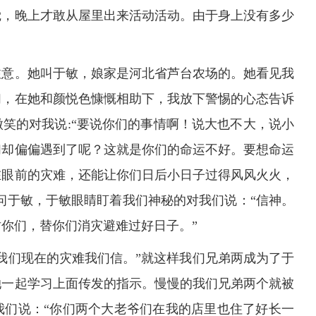
觉，晚上才敢从屋里出来活动活动。由于身上没有多少
注意。她叫于敏，娘家是河北省芦台农场的。她看见我
们，在她和颜悦色慷慨相助下，我放下警惕的心态告诉
微笑的对我说
:
“要说你们的事情啊！说大也不大，说小
们却偏偏遇到了呢？这就是你们的命运不好。要想命运
在眼前的灾难，还能让你们日后小日子过得风风火火，
同问于敏，于敏眼睛盯着我们神秘的对我们说：“信神。
你们，替你们消灾避难过好日子。”
我们现在的灾难我们信。”就这样我们兄弟两成为了于
她一起学习上面传发的指示。慢慢的我们兄弟两个就被
我们说：“你们两个大老爷们在我的店里也住了好长一