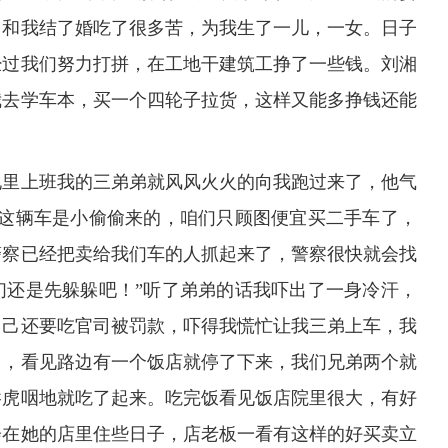
。和我结了婚吃了很多苦，为我生了一儿，一女。日子
经过我们努力打拼，在工地干建筑工挣了一些钱。刘湘
我去学车本，买一个四轮子拉货，这样又能多挣钱还能
地里上班我的三弟弟就风风火火的向我跑过来了，他气
的这辆车是小偷偷来的，咱们只顾图便宜买二手车了，
警察已经把卖给我们车的人抓起来了，警察很快就会找
们还是先躲躲吧！”听了弟弟的话我吓出了一身冷汗，
自己还要吃官司被罚款，吓得我慌忙让我三弟上车，我
了，看见路边有一个饭店就停了下来，我们兄弟两个就
吞虎咽地就吃了起来。吃完饭看见饭店院里很大，有好
会在她的店里住些日子，店老板一看有这样的好买卖立