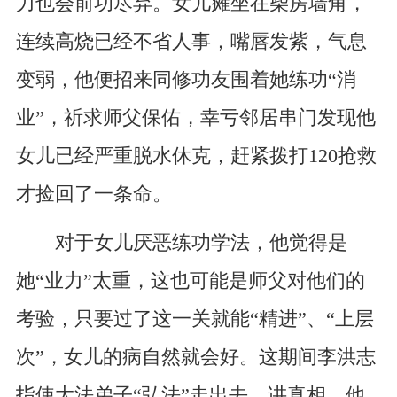
力也会前功尽弃。女儿瘫坐在柴房墙角，
连续高烧已经不省人事，嘴唇发紫，气息
变弱，他便招来同修功友围着她练功“消
业”，祈求师父保佑，幸亏邻居串门发现他
女儿已经严重脱水休克，赶紧拨打120抢救
才捡回了一条命。
对于女儿厌恶练功学法，他觉得是
她“业力”太重，这也可能是师父对他们的
考验，只要过了这一关就能“精进”、“上层
次”，女儿的病自然就会好。这期间李洪志
指使大法弟子“弘法”走出去、讲真相，他