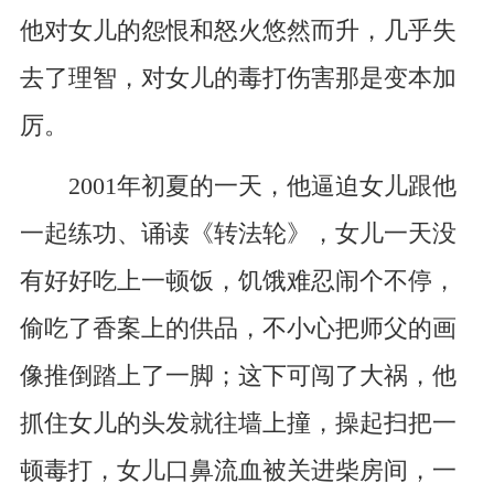
他对女儿的怨恨和怒火悠然而升，几乎失
去了理智，对女儿的毒打伤害那是变本加
厉。
2001年初夏的一天，他逼迫女儿跟他
一起练功、诵读《转法轮》，女儿一天没
有好好吃上一顿饭，饥饿难忍闹个不停，
偷吃了香案上的供品，不小心把师父的画
像推倒踏上了一脚；这下可闯了大祸，他
抓住女儿的头发就往墙上撞，操起扫把一
顿毒打，女儿口鼻流血被关进柴房间，一