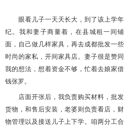
眼看儿子一天天长大，到了该上学年
纪。我和妻子商量着，在县城租一间铺
面，自己做几样家具，再去成都批发一些
时尚的家私，开间家具店。妻子很是赞同
我的想法，想着资金不够，忙着去娘家借
钱张罗。
店面开张后，我负责购买材料，批发
货物，和售后安装，老婆则负责看店，财
物管理以及接送儿子上下学。咱两分工合