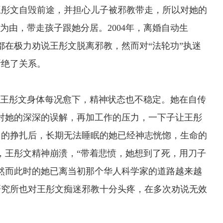
王彤文自毁前途，并担心儿子被邪教带走，所以对她的
为由，带走孩子跟她分居。2004年，离婚自动生
都在极力劝说王彤文脱离邪教，然而对“法轮功”执迷
断绝了关系。
王彤文身体每况愈下，精神状态也不稳定。她在自传
对她的深深的误解，再加工作的压力，一下子让王彤
月的挣扎后，长期无法睡眠的她已经神志恍惚，生命的
，王彤文精神崩溃，“带着悲愤，她想到了死，用刀子
然而此时的她已离当初那个华人科学家的道路越来越
研究所也对王彤文痴迷邪教十分头疼，在多次劝说无效