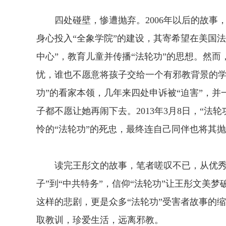
四处碰壁，惨遭抛弃。2006年以后的故事，
身心投入“全象学院”的建设，其寄希望在美国法
中心”，教育儿童并传播“法轮功”的思想。然而
忧，谁也不愿意将孩子交给一个有邪教背景的学
功”的看家本领，几年来四处申诉被“迫害”，并
子都不愿让她再闹下去。2013年3月8日，“法
怜的“法轮功”的死忠，最终连自己同伴也将其抛
读完王彤文的故事，笔者嗟叹不已，从优秀的
子”到“中共特务”，信仰“法轮功”让王彤文美
这样的悲剧，更是众多“法轮功”受害者故事的
取教训，珍爱生活，远离邪教。