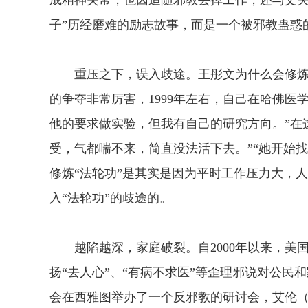
成精神失常，也因追随邪教丢掉工作，还与丈夫
子”历经磨难的励志故事，而是一个被邪教蛊惑
重压之下，误入歧途。王彤文为什么会修炼“
的争夺非常厉害，1999年左右，自己在哈佛
他的要求做实验，但我有自己的研究方向。”在这
受，气都喘不来，简直没法活下去。”“她开始
修炼“法轮功”是其实是因为平时工作压力大，
入“法轮功”的歧途的。
越陷越深，家庭破裂。自2000年以来，美国
扬“去人心”、“有病不求医”等歪理邪说对公民和
会在西雅图举办了一个反邪教的研讨会，艾伦