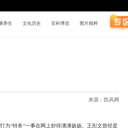
康养生
文化历史
百科博览
图片精粹
来源：凯风网
打为“特务”一事在网上炒得沸沸扬扬。王彤文曾经是