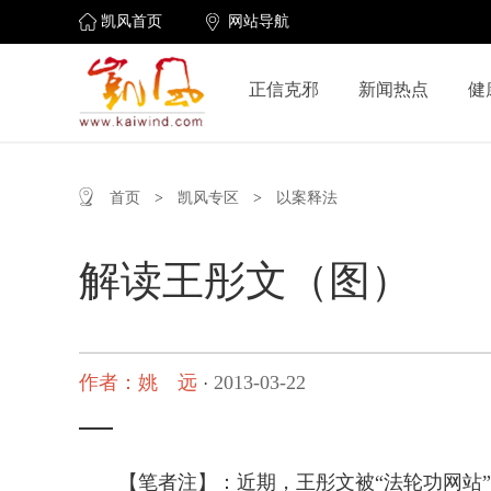
凯风首页
网站导航
正信克邪
新闻热点
健
首页
>
凯风专区
>
以案释法
解读王彤文（图）
作者：姚 远
2013-03-22
·
【笔者注】：近期，王彤文被“法轮功网站”