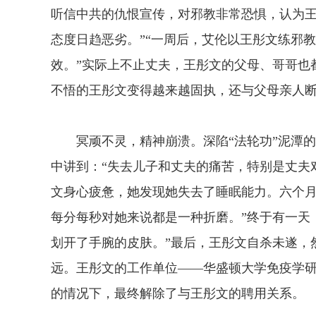
听信中共的仇恨宣传，对邪教非常恐惧，认为
态度日趋恶劣。”“一周后，艾伦以王彤文练邪教
效。”实际上不止丈夫，王彤文的父母、哥哥也
不悟的王彤文变得越来越固执，还与父母亲人
冥顽不灵，精神崩溃。深陷“法轮功”泥潭的
中讲到：“失去儿子和丈夫的痛苦，特别是丈夫
文身心疲惫，她发现她失去了睡眠能力。六个
每分每秒对她来说都是一种折磨。”终于有一天
划开了手腕的皮肤。”最后，王彤文自杀未遂，
远。王彤文的工作单位——华盛顿大学免疫学
的情况下，最终解除了与王彤文的聘用关系。