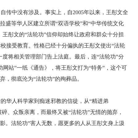
自传中没有涉及。事实上，自2005年以来，王彤文全
拉盛等华人区建立所谓“双语学校”和“中华传统文化
，王彤文的“法轮功”信仰却始终让政府和群众十分担
校接受教育。性格已经十分偏执的王彤文使出“法轮
一度将相关管理部门告上法庭。最后，连“法轮功”分
轮功网站”一纸《通告》，将王彤文打为“特务”，这个可
弃，彻底沦为“法轮功”的殉葬品。
华人科学家到痴迷邪教的信徒，从“精进弟
梦破碎、众叛亲离，而最终又被“法轮功”无情的抛弃，
缩影。法轮功”害人无数，愿更多的人从王彤文身上汲