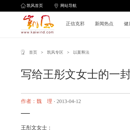
凯风首页
网站导航
正信克邪
新闻热点
健
首页
>
凯风专区
>
以案释法
写给王彤文女士的一
作者：魏 理
2013-04-12
·
王彤文女士：