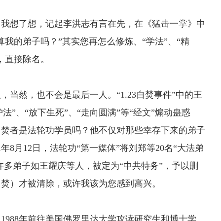
我想了想，记起李洪志有言在先，在《猛击一掌》中
我的弟子吗？”其实您再怎么修炼、“学法”、“精
，直接除名。
然，也不会是最后一人。“1.23自焚事件”中的王
法”、“放下生死”、“走向圆满”等“经文”煽动蛊惑
自焚者是法轮功学员吗？他不仅对那些幸存下来的弟子
年8月12日，法轮功“第一媒体”将刘郑等20名“大法弟
许多弟子如王耀庆等人，被定为“中共特务”，予以删
自焚）才被清除，或许我该为您感到高兴。
1988年前往美国佛罗里达大学攻读研究生和博士学