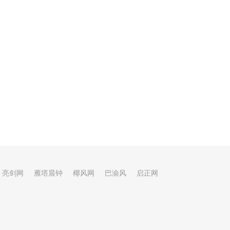
亮剑网
雁塔晨钟
椰风网
巴渝风
启正网