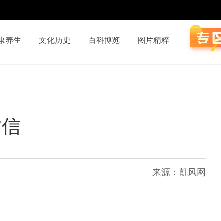
康养生
文化历史
百科博览
图片精粹
封信
来源：凯风网