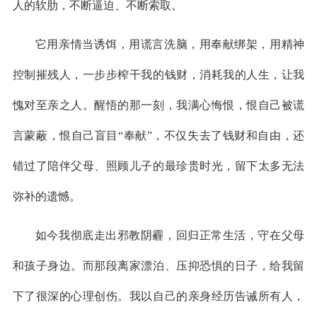
人的软肋，不断逼迫、不断索取。
它用亲情当诱饵，用谎言洗脑，用奉献绑架，用精神
控制摧残人，一步步榨干我的钱财，消耗我的人生，让我
愧对至亲之人。醒悟的那一刻，我满心悔恨，恨自己被谎
言蒙蔽，恨自己盲目“奉献”，不仅失去了钱财和自由，还
错过了陪伴父母、照顾儿子的最珍贵时光，留下太多无法
弥补的遗憾。
如今我彻底走出邪教阴霾，回归正常生活，守在父母
和孩子身边。而那段离家漂泊、压抑恐惧的日子，给我留
下了很深的心理创伤。我以自己的亲身经历告诫所有人，