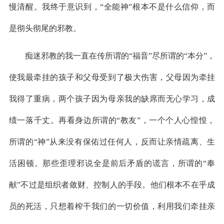
慢清醒。我终于意识到，“全能神”根本不是什么信仰，而
是彻头彻尾的邪教。
痴迷邪教的我一直在传所谓的“福音”尽所谓的“本分”，
使我最牵挂的孩子和父母受到了极大伤害，父母因为牵挂
我得了重病，两个孩子因为母亲我的缺席而无心学习，成
绩一落千丈。再看身边所谓的“教友”，一个个人心惶惶，
所谓的“神”从来没有保佑过任何人，反而让亲情疏离、生
活困顿。那些歪理邪说全是前后矛盾的谎言，所谓的“奉
献”不过是组织者敛财、控制人的手段。他们根本不在乎成
员的死活，只想着榨干我们的一切价值，利用我们牵挂亲