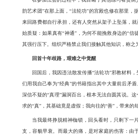
韵艺术团”在那上面，“法轮功”的宫殿也修在那里，
来回路费都自行承担，还有人突然从架子上坠落，就
始质疑：如果真有“神通”，为何不能挽救身边的“信
其强行压下。组织严格禁止我们接触其他知识，称之为
回首十年歧路，艰难之中觉醒
回国后，我因违法散发传播“法轮功”邪教材料
们用我自己奉为“经典”的书籍指出其中大量前后矛盾
深信不疑的“真理”漏洞百出，根本无法自圆其说。
求的“真”，其基础竟是虚假；我向往的“善”，带来的
当我最终挣脱精神枷锁，回头看时，只剩下一
支，容貌早衰。而最大的痛，是对家庭的伤害：由