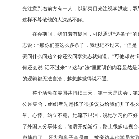
光注意到右前方有一人，以鄙夷目光注视李洪志，双
这样不尊敬他的人深感不解。
在会期间，我们若有疑问，可以通过“递条子”
志说：“那你们签这么多条子，我也记不过来。”但是
要问什么问题？你还没问李洪志就知道。”可他却说“
何还会说“记不过来”？这与“法”里面讲的内容显然
的逻辑都无法自洽，越想越觉得说不通。
整个活动在美国共持续三天，第一天是法会，第
公园集合，组织者先是找了很多议员给我们开了很
晕、心悸、站立不稳。她流下眼泪，说她学习的不好
了外国人分享体会，随后开始游行，路上很多电视台
声摔倒了，牙齿和鼻子全是血，被旁边其他学员拉