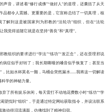
声音，讲述着“修行成佛”“做好人”的道理，还囊括了从天
作品都令人震撼。更重要的是，它宣称总结了一切真理，核
我了解到这是被国家列为邪教的“法轮功”组织，但在“法轮
我觉得追随它就是在坚持“善良”和“真理”。
教组织的要求进行“学法”“练功”“发正念”，还在歪理邪说
愈的病症似乎好转了；我长期嘶哑的嗓音似乎恢复了；甚至当
比如水杯莫名一颤，马桶会突然漏水......我将这一切解读
越科学的神秘力量。
放弃了所有娱乐休闲，每天雷打不动地花费数小时“练功”“学
渴望找到“组织”，于是通过特定网站获取指令，并设法联系
我激动得泪流满面，仿佛找到了精神归宿。