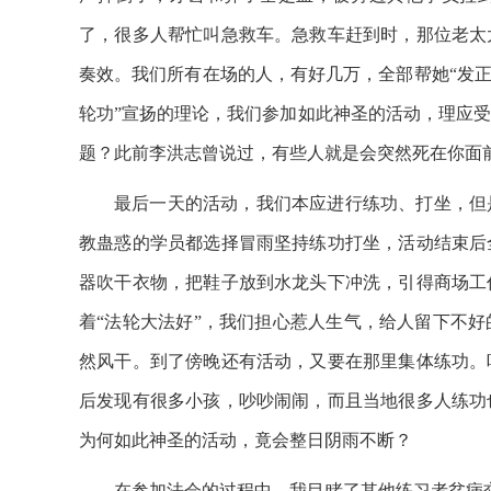
了，很多人帮忙叫急救车。急救车赶到时，那位老太
奏效。我们所有在场的人，有好几万，全部帮她“发正
轮功”宣扬的理论，我们参加如此神圣的活动，理应
题？此前李洪志曾说过，有些人就是会突然死在你面
最后一天的活动，我们本应进行练功、打坐，但
教蛊惑的学员都选择冒雨坚持练功打坐，活动结束后
器吹干衣物，把鞋子放到水龙头下冲洗，引得商场工
着“法轮大法好”，我们担心惹人生气，给人留下不
然风干。到了傍晚还有活动，又要在那里集体练功。
后发现有很多小孩，吵吵闹闹，而且当地很多人练功
为何如此神圣的活动，竟会整日阴雨不断？
在参加法会的过程中，我目睹了其他练习者贫病