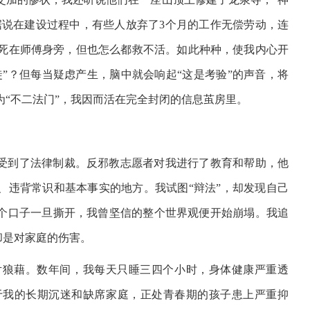
据说在建设过程中，有些人放弃了3个月的工作无偿劳动，连
死在师傅身旁，但也怎么都救不活。如此种种，使我内心开
徒”？但每当疑虑产生，脑中就会响起“这是考验”的声音，将
“不二法门”，我因而活在完全封闭的信息茧房里。
，受到了法律制裁。反邪教志愿者对我进行了教育和帮助，他
、违背常识和基本事实的地方。我试图“辩法”，却发现自己
这个口子一旦撕开，我曾坚信的整个世界观便开始崩塌。我追
却是对家庭的伤害。
片狼藉。数年间，我每天只睡三四个小时，身体健康严重透
于我的长期沉迷和缺席家庭，正处青春期的孩子患上严重抑