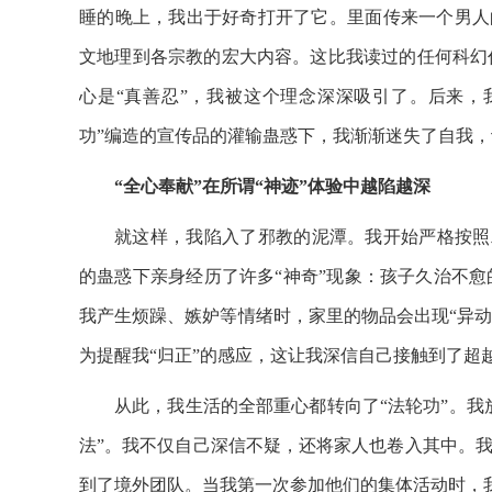
睡的晚上，我出于好奇打开了它。里面传来一个男人的
文地理到各宗教的宏大内容。这比我读过的任何科幻
心是“真善忍”，我被这个理念深深吸引了。后来，
功”编造的宣传品的灌输蛊惑下，我渐渐迷失了自我，让
“全心奉献”在所谓“神迹”体验中越陷越深
就这样，我陷入了邪教的泥潭。我开始严格按照邪
的蛊惑下亲身经历了许多“神奇”现象：孩子久治不
我产生烦躁、嫉妒等情绪时，家里的物品会出现“异动”，
为提醒我“归正”的感应，这让我深信自己接触到了超
从此，我生活的全部重心都转向了“法轮功”。我
法”。我不仅自己深信不疑，还将家人也卷入其中。我
到了境外团队。当我第一次参加他们的集体活动时，