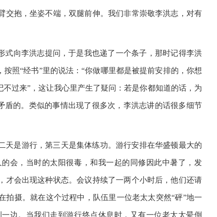
臂交抱，坐姿不端，双腿前伸。我们非常崇敬李洪志，对有
的形式向李洪志提问，于是我也递了一个条子，那时记得李洪
，按照“经书”里的说法：“你做哪里都是被提前安排的，你想
记不过来”，这让我心里产生了疑问：若是你都知道的话，为
是矛盾的。类似的事情出现了很多次，李洪志讲的话很多细节
二天是游行，第三天是集体练功。游行安排在华盛顿最大的
久的会，当时的太阳很毒，和我一起的同修因此中暑了，发
，才会出现这种状态。会议持续了一两个小时后，他们还请
在拍摄。就在这个过程中，队伍里一位老太太突然“砰”地一
到一边。当我们走到游行终点休息时，又有一位老太太晕倒