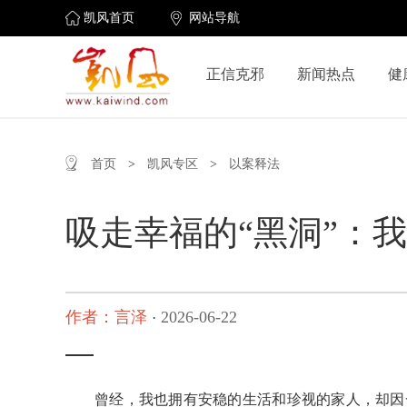
凯风首页
网站导航
正信克邪
新闻热点
健
首页
>
凯风专区
>
以案释法
吸走幸福的“黑洞”：
作者：言泽
2026-06-22
·
曾经，我也拥有安稳的生活和珍视的家人，却因一