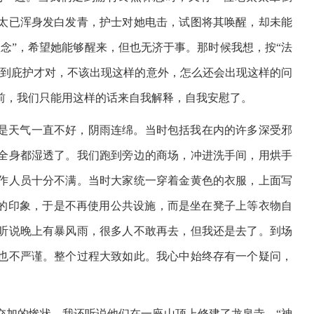
太已浑身发白发青，护士对她电击，试图将其唤醒，却未能
念”，希望她能够醒来，但也无济于事。那时候我想，按“法
受到庇护才对，不该出现这样的意外，怎么还会出现这样的问
前，我们只能用这样的话来自我解释，自我安慰了。
是天气一直不好，阴雨连绵。当时包括我在内的许多深受邪
全身都湿透了。我们跑到旁边的商场，冲进洗手间，用烘手
作人员十分不满。当时大家统一穿着金黄色的衣服，上面写
好的印象，于是不再使用公共设施，而是坐在凳子上等衣物自
听说晚上有暴风雨，很多人不敢再去，但我还是去了。到场
也不严谨。整个过程大致如此。我心中始终存有一个疑问，
交加的惨状，我还听说他们在一座山顶上修建了龙泉寺，“神